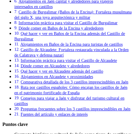
Alojamientos en Jaén capital y alrededores para viajeros
interesados en castillos
Castillo de Burgalimar (Baños de la Encina): Fortaleza musulmana
del siglo X, una joya arquitectónica y militar
Información práctica para visitar el Castillo de Burgalimar
Dónde comer en Baños de la Encina y alrededores
Qué hacer y ver en Baños de la Encina además del Castillo de
Burgalimar
Alojamientos en Baños de la Encina para turistas de castillos
Castillo de Alcaudete: Fortaleza restaurada vinculada a la Orden
de Calatrava y defensa nazarí
Información práctica para visitar el Castillo de Alcaudete
Dónde comer en Alcaudete y alrededores
Qué hacer y ver en Alcaudete además del castillo
Alojamientos en Alcaudete y proximidades
Comparativa detallada de los 3 castillos imprescindibles en Jaén
Ruta por castillos españoles: Cómo encajan los castillos de Jaén
en el patrimonio fortificado de España
Consejos para viajar a Jaén y disfrutar del turismo cultural en
castillos
Preguntas frecuentes sobre los 3 castillos imprescindibles en Jaén
Fuentes del artículo y enlaces de interés
Puntos clave