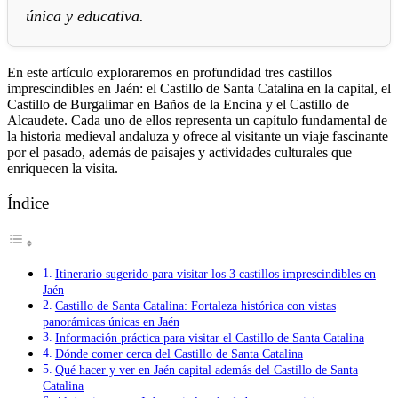
única y educativa.
En este artículo exploraremos en profundidad tres castillos
imprescindibles en Jaén: el Castillo de Santa Catalina en la capital, el
Castillo de Burgalimar en Baños de la Encina y el Castillo de
Alcaudete. Cada uno de ellos representa un capítulo fundamental de
la historia medieval andaluza y ofrece al visitante un viaje fascinante
por el pasado, además de paisajes y actividades culturales que
enriquecen la visita.
Índice
Itinerario sugerido para visitar los 3 castillos imprescindibles en
Jaén
Castillo de Santa Catalina: Fortaleza histórica con vistas
panorámicas únicas en Jaén
Información práctica para visitar el Castillo de Santa Catalina
Dónde comer cerca del Castillo de Santa Catalina
Qué hacer y ver en Jaén capital además del Castillo de Santa
Catalina