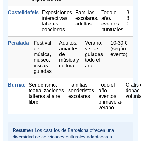
Castelldefels
Exposiciones
Familias,
Todo el
3-
interactivas,
escolares,
año,
8
talleres,
adultos
eventos
€
conciertos
puntuales
Peralada
Festival
Adultos,
Verano,
10-30 €
de
amantes
visitas
(según
música,
de
guiadas
evento)
museo,
música y
todo el
visitas
cultura
año
guiadas
Burriac
Senderismo,
Familias,
Todo el
Gratis 
teatralizaciones,
senderistas,
año,
donac
talleres al aire
escolares
eventos
volunta
libre
primavera-
verano
Resumen
Los castillos de Barcelona ofrecen una
diversidad de actividades culturales adaptadas a