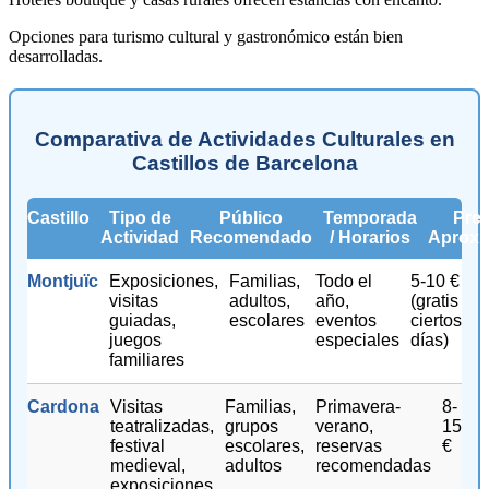
Opciones para turismo cultural y gastronómico están bien
desarrolladas.
Comparativa de Actividades Culturales en
Castillos de Barcelona
Castillo
Tipo de
Público
Temporada
Prec
Actividad
Recomendado
/ Horarios
Aprox
Montjuïc
Exposiciones,
Familias,
Todo el
5-10 €
visitas
adultos,
año,
(gratis
guiadas,
escolares
eventos
ciertos
juegos
especiales
días)
familiares
Cardona
Visitas
Familias,
Primavera-
8-
teatralizadas,
grupos
verano,
15
festival
escolares,
reservas
€
medieval,
adultos
recomendadas
exposiciones