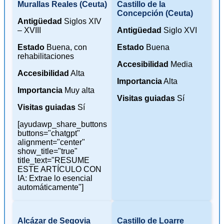
Murallas Reales (Ceuta)
Castillo de la
Concepción (Ceuta)
Antigüedad
Siglos XIV
– XVIII
Antigüedad
Siglo XVI
Estado
Buena, con
Estado
Buena
rehabilitaciones
Accesibilidad
Media
Accesibilidad
Alta
Importancia
Alta
Importancia
Muy alta
Visitas guiadas
Sí
Visitas guiadas
Sí
[ayudawp_share_buttons
buttons="chatgpt"
alignment="center"
show_title="true"
title_text="RESUME
ESTE ARTÍCULO CON
IA: Extrae lo esencial
automáticamente"]
Alcázar de Segovia
Castillo de Loarre