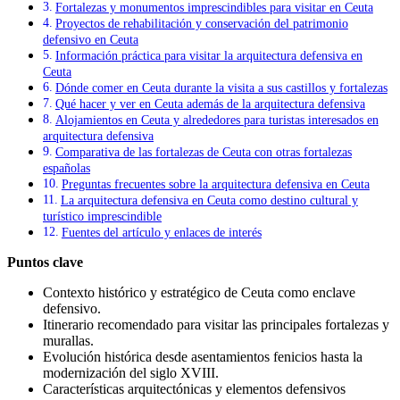
Fortalezas y monumentos imprescindibles para visitar en Ceuta
Proyectos de rehabilitación y conservación del patrimonio
defensivo en Ceuta
Información práctica para visitar la arquitectura defensiva en
Ceuta
Dónde comer en Ceuta durante la visita a sus castillos y fortalezas
Qué hacer y ver en Ceuta además de la arquitectura defensiva
Alojamientos en Ceuta y alrededores para turistas interesados en
arquitectura defensiva
Comparativa de las fortalezas de Ceuta con otras fortalezas
españolas
Preguntas frecuentes sobre la arquitectura defensiva en Ceuta
La arquitectura defensiva en Ceuta como destino cultural y
turístico imprescindible
Fuentes del artículo y enlaces de interés
Puntos clave
Contexto histórico y estratégico de Ceuta como enclave
defensivo.
Itinerario recomendado para visitar las principales fortalezas y
murallas.
Evolución histórica desde asentamientos fenicios hasta la
modernización del siglo XVIII.
Características arquitectónicas y elementos defensivos