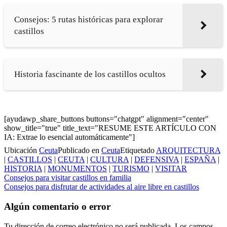
Consejos: 5 rutas históricas para explorar
castillos
Historia fascinante de los castillos ocultos
[ayudawp_share_buttons buttons="chatgpt" alignment="center"
show_title="true" title_text="RESUME ESTE ARTÍCULO CON
IA: Extrae lo esencial automáticamente"]
Ubicación
Ceuta
Publicado en
Ceuta
Etiquetado
ARQUITECTURA
|
CASTILLOS
|
CEUTA
|
CULTURA
|
DEFENSIVA
|
ESPAÑA
|
HISTORIA
|
MONUMENTOS
|
TURISMO
|
VISITAR
Navegación
Consejos para visitar castillos en familia
Consejos para disfrutar de actividades al aire libre en castillos
de
entradas
Algún comentario o error
Tu dirección de correo electrónico no será publicada.
Los campos