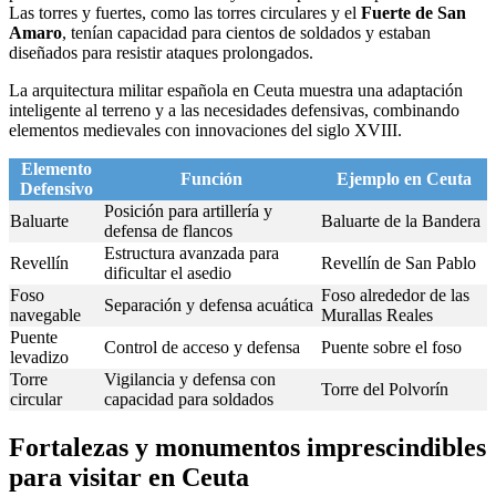
Las torres y fuertes, como las torres circulares y el
Fuerte de San
Amaro
, tenían capacidad para cientos de soldados y estaban
diseñados para resistir ataques prolongados.
La arquitectura militar española en Ceuta muestra una adaptación
inteligente al terreno y a las necesidades defensivas, combinando
elementos medievales con innovaciones del siglo XVIII.
Elemento
Función
Ejemplo en Ceuta
Defensivo
Posición para artillería y
Baluarte
Baluarte de la Bandera
defensa de flancos
Estructura avanzada para
Revellín
Revellín de San Pablo
dificultar el asedio
Foso
Foso alrededor de las
Separación y defensa acuática
navegable
Murallas Reales
Puente
Control de acceso y defensa
Puente sobre el foso
levadizo
Torre
Vigilancia y defensa con
Torre del Polvorín
circular
capacidad para soldados
Fortalezas y monumentos imprescindibles
para visitar en Ceuta