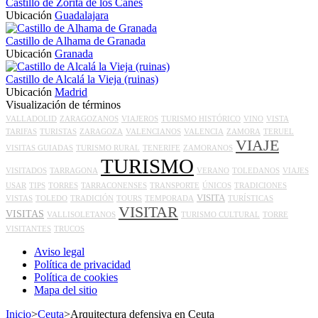
Castillo de Zorita de los Canes
Ubicación
Guadalajara
Castillo de Alhama de Granada
Ubicación
Granada
Castillo de Alcalá la Vieja (ruinas)
Ubicación
Madrid
Visualización de términos
VALLADOLID
ZARAGOZANOS
VIAJEROS
TURISMO HISTÓRICO
VINO
VISTA
TARIFAS
TURISTAS
ZARAGOZA
VALENCIANOS
VALENCIA
ZAMORA
TERUEL
VIAJE
VISITAS GUIADAS
TURISMO RURAL
TENERIFE
ZAMORANOS
TURISMO
VISITADOS
TARRAGONA
VERANO
TOLEDANOS
VIAJES
USAR
TIPS
TORRES
TARRACONENSES
TRANSPORTE
ÚNICOS
TRADICIONES
VISITA
VISTAS
TOLEDO
TRADICIÓN
TOURS
TEMPORADA
TURÍSTICAS
VISITAR
VISITAS
VALLISOLETANOS
TURISMO CULTURAL
TORRE
VISITANTES
TRUCOS
Aviso legal
Política de privacidad
Política de cookies
Mapa del sitio
Inicio
>
Ceuta
>
Arquitectura defensiva en Ceuta