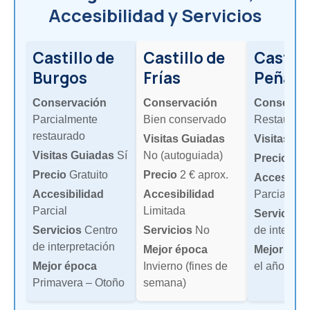
Accesibilidad y Servicios
Castillo de
Castillo de
Castill
Burgos
Frías
Peñara
Conservación
Conservación
Conservac
Parcialmente
Bien conservado
Restaurad
restaurado
Visitas Guiadas
Visitas Gu
Visitas Guiadas
Sí
No (autoguiada)
Precio
3 € 
Precio
Gratuito
Precio
2 € aprox.
Accesibili
Accesibilidad
Accesibilidad
Parcial
Parcial
Limitada
Servicios
C
Servicios
Centro
Servicios
No
de interpre
de interpretación
Mejor época
Mejor épo
Mejor época
Invierno (fines de
el año
Primavera – Otoño
semana)