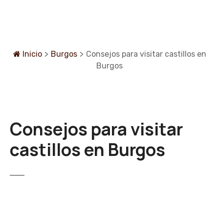
S
a
l
t
a
Inicio
>
Burgos
>
Consejos para visitar castillos en
r
Burgos
a
l
c
o
Consejos para visitar
n
t
castillos en Burgos
e
n
i
d
o