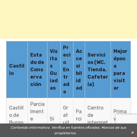
Pr
Vis
Ac
Mejor
Esta
eci
Servici
ita
ce
époc
do de
o
os (WC,
Castil
s
si
a
Cons
En
Tienda,
lo
Gu
bil
para
erva
tr
Cafeter
iad
id
visit
ción
ad
ía)
as
ad
ar
a
Parcia
Castill
Gr
Centro
lment
Pa
Prima
o de
at
de
e
Sí
rci
vera –
Burgo
uit
interpret
resta
al
Otoño
Contenido informativo. Verifica en fuentes oficiales. Marcas de sus
s
o
ación
×
urado
propietarios.