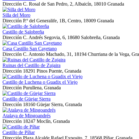
Dirección
C. Rosal de San Pedro, 2, Albaicín, 18010 Granada
Silla del Moro
Dirección
P.º del Generalife, 1B, Centro, 18009 Granada
Castillo de Salobreña
Dirección
C. Andrés Segovia, 6, 18680 Salobreña, Granada
Casa Castillo San Cayetano
Dirección
C. Antonio Machado, 31, 18194 Churriana de la Vega, Gr
Ruinas del Castillo de Zujaira
Dirección
18291 Pinos Puente, Granada
Castillo de Luchena o Guadix el Viejo
Dirección
Purullena, Granada
Castillo de Güejar Sierra
Dirección
18160 Güejar Sierra, Granada
Atalaya de Mingoandrés
Dirección
18247 Moclín, Granada
Castillo de Píñar
Dirección
Plaza Alcalde Rafael Exposito, 7, 18568 Píñar, Granada