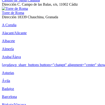
Castillo de Santa Catalina
Dirección
C. Campo de las Balas, s/n, 11002 Cádiz
Torre de Roma
Dirección
18339 Chauchina, Granada
A Coruña
Alacant/Alicante
Albacete
Almería
Araba/Álava
[ayudawp_share_buttons buttons="chatgpt" alignment="center" sh
Asturias
Ávila
Badajoz
Barcelona
Bizkaia/Vizcaya