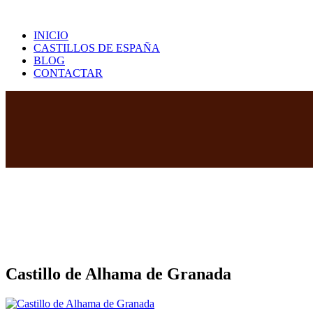
Saltar
al
INICIO
contenido
CASTILLOS DE ESPAÑA
BLOG
CONTACTAR
Castillo de Alhama de Granada