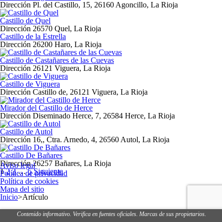
Dirección
Pl. del Castillo, 15, 26160 Agoncillo, La Rioja
Castillo de Quel
Dirección
26570 Quel, La Rioja
Castillo de la Estrella
Dirección
26200 Haro, La Rioja
Castillo de Castañares de las Cuevas
Dirección
26121 Viguera, La Rioja
Castillo de Viguera
Dirección
Castillo de, 26121 Viguera, La Rioja
Mirador del Castillo de Herce
Dirección
Diseminado Herce, 7, 26584 Herce, La Rioja
Castillo de Autol
Dirección
16,, Ctra. Arnedo, 4, 26560 Autol, La Rioja
Castillo De Bañares
Dirección
26257 Bañares, La Rioja
Aviso legal
Navegación
1
2
3
…
5
Siguiente
Política de privacidad
de
Política de cookies
los
Mapa del sitio
puestos
Inicio
>
Artículo
Contenido informativo. Verifica en fuentes oficiales. Marcas de sus propietarios.