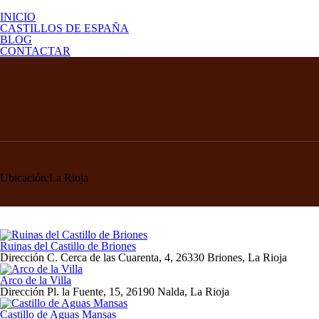
Saltar
al
INICIO
contenido
CASTILLOS DE ESPAÑA
BLOG
CONTACTAR
Ubicación:
La Rioja
Ruinas del Castillo de Briones
Dirección
C. Cerca de las Cuarenta, 4, 26330 Briones, La Rioja
Arco de la Villa
Dirección
Pl. la Fuente, 15, 26190 Nalda, La Rioja
Castillo de Aguas Mansas