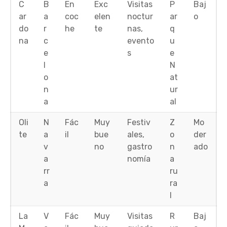
C
B
En
Exc
Visitas
P
Baj
ar
a
coc
elen
noctur
ar
o
do
r
he
te
nas,
q
na
c
evento
u
e
s
e
l
N
o
at
n
ur
a
al
Oli
N
Fác
Muy
Festiv
Z
Mo
te
a
il
bue
ales,
o
der
v
no
gastro
n
ado
a
nomía
a
rr
ru
a
ra
l
La
V
Fác
Muy
Visitas
R
Baj