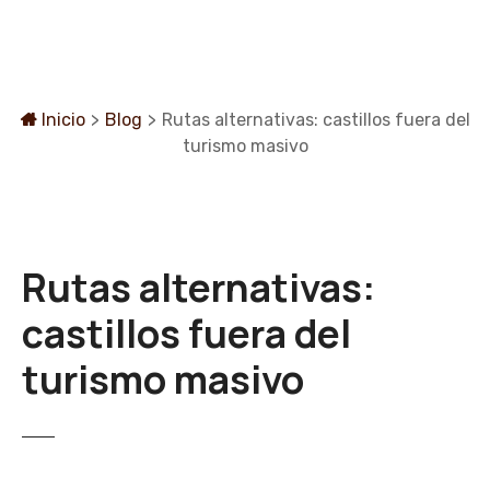
S
a
l
t
a
Inicio
>
Blog
>
Rutas alternativas: castillos fuera del
r
turismo masivo
a
l
c
o
Rutas alternativas:
n
t
castillos fuera del
e
n
turismo masivo
i
d
o