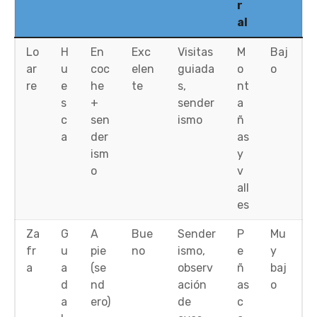
r
al
Lo
H
En
Exc
Visitas
M
Baj
ar
u
coc
elen
guiada
o
o
re
e
he
te
s,
nt
s
+
sender
a
c
sen
ismo
ñ
a
der
as
ism
y
o
v
all
es
Za
G
A
Bue
Sender
P
Mu
fr
u
pie
no
ismo,
e
y
a
a
(se
observ
ñ
baj
d
nd
ación
as
o
a
ero)
de
c