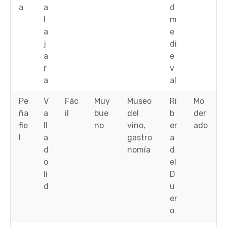
a
a
d
l
m
a
e
j
di
a
e
r
v
a
al
Pe
V
Fác
Muy
Museo
Ri
Mo
ña
a
il
bue
del
b
der
fie
ll
no
vino,
er
ado
l
a
gastro
a
d
nomía
d
o
el
li
D
d
u
er
o