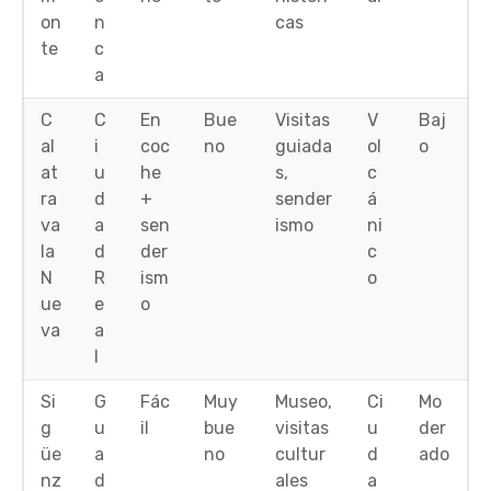
on
n
cas
te
c
a
C
C
En
Bue
Visitas
V
Baj
al
i
coc
no
guiada
ol
o
at
u
he
s,
c
ra
d
+
sender
á
va
a
sen
ismo
ni
la
d
der
c
N
R
ism
o
ue
e
o
va
a
l
Si
G
Fác
Muy
Museo,
Ci
Mo
g
u
il
bue
visitas
u
der
üe
a
no
cultur
d
ado
nz
d
ales
a