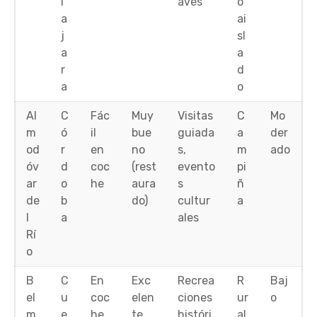
l
aves
o
a
ai
j
sl
a
a
r
d
a
o
Al
C
Fác
Muy
Visitas
C
Mo
m
ó
il
bue
guiada
a
der
od
r
en
no
s,
m
ado
óv
d
coc
(rest
evento
pi
ar
o
he
aura
s
ñ
de
b
do)
cultur
a
l
a
ales
Rí
o
B
C
En
Exc
Recrea
R
Baj
el
u
coc
elen
ciones
ur
o
m
e
he
te
históri
al