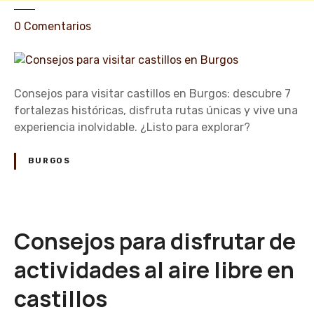
o
s
e
0
Comentarios
e
n
n
C
A
o
s
n
Consejos para visitar castillos en Burgos: descubre 7
t
s
fortalezas históricas, disfruta rutas únicas y vive una
u
e
experiencia inolvidable. ¿Listo para explorar?
r
j
i
o
BURGOS
a
s
s
p
a
r
Consejos para disfrutar de
a
v
actividades al aire libre en
i
castillos
s
i