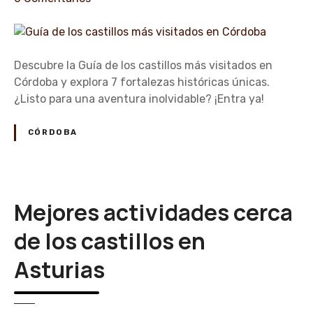
r
n
a
G
l
u
e
í
Descubre la Guía de los castillos más visitados en
s
a
Córdoba y explora 7 fortalezas históricas únicas.
e
d
¿Listo para una aventura inolvidable? ¡Entra ya!
n
e
c
l
CÓRDOBA
a
o
s
s
t
c
i
a
Mejores actividades cerca
l
s
l
t
de los castillos en
o
i
s
Asturias
l
d
l
e
o
M