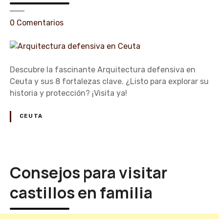
o
f
s
r
e
0
Comentarios
u
n
t
A
a
r
r
q
Descubre la fascinante Arquitectura defensiva en
d
u
Ceuta y sus 8 fortalezas clave. ¿Listo para explorar su
e
i
historia y protección? ¡Visita ya!
a
t
c
e
CEUTA
t
c
i
t
v
u
i
r
Consejos para visitar
d
a
a
d
castillos en familia
d
e
e
f
s