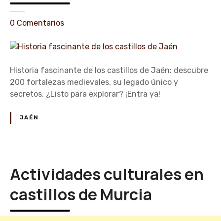
a
n
e
0
Comentarios
t
n
e
H
d
i
e
s
Historia fascinante de los castillos de Jaén: descubre
l
t
200 fortalezas medievales, su legado único y
o
o
secretos. ¿Listo para explorar? ¡Entra ya!
s
r
c
i
JAÉN
a
a
s
f
t
a
i
s
Actividades culturales en
l
c
l
i
castillos de Murcia
o
n
s
a
v