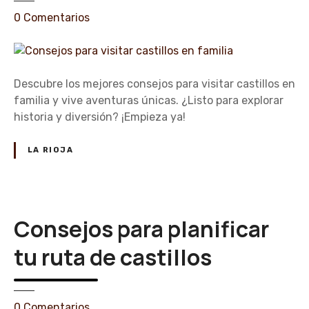
l
e
l
0
Comentarios
n
o
C
s
o
n
Descubre los mejores consejos para visitar castillos en
s
familia y vive aventuras únicas. ¿Listo para explorar
e
historia y diversión? ¡Empieza ya!
j
o
LA RIOJA
s
p
a
r
Consejos para planificar
a
v
tu ruta de castillos
i
s
i
e
0
Comentarios