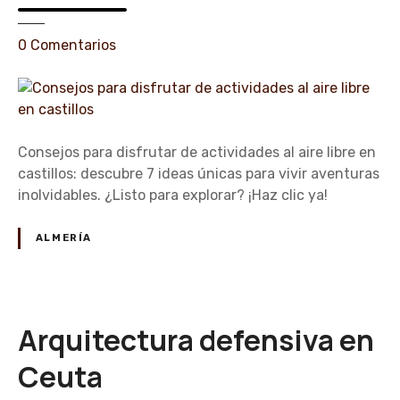
t
a
e
0
Comentarios
r
n
c
C
a
o
s
n
t
s
Consejos para disfrutar de actividades al aire libre en
i
e
castillos: descubre 7 ideas únicas para vivir aventuras
l
j
inolvidables. ¿Listo para explorar? ¡Haz clic ya!
l
o
o
s
ALMERÍA
s
p
e
a
n
r
B
a
Arquitectura defensiva en
u
d
r
i
Ceuta
g
s