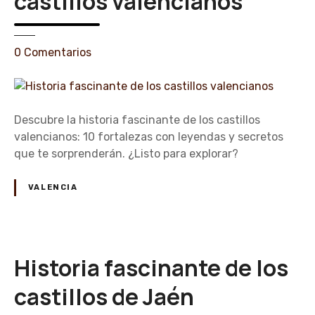
castillos valencianos
e
0
Comentarios
n
H
i
s
Descubre la historia fascinante de los castillos
t
valencianos: 10 fortalezas con leyendas y secretos
o
que te sorprenderán. ¿Listo para explorar?
r
i
VALENCIA
a
f
a
s
Historia fascinante de los
c
i
castillos de Jaén
n