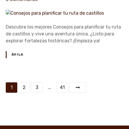
t
n
a
C
r
o
c
n
Descubre los mejores Consejos para planificar tu ruta
a
s
de castillos y vive una aventura única. ¿Listo para
s
e
explorar fortalezas históricas? ¡Empieza ya!
t
j
i
o
ÁVILA
l
s
l
p
o
a
s
r
N
e
1
2
3
…
41
a
n
a
p
f
l
a
v
a
m
n
e
i
i
l