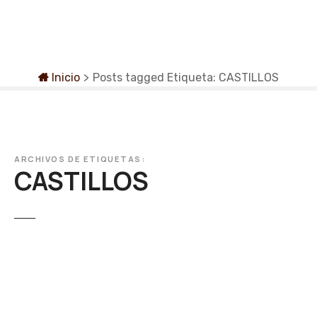
S
a
l
t
a
Inicio
>
Posts tagged
Etiqueta:
CASTILLOS
r
a
l
c
o
ARCHIVOS DE ETIQUETAS:
CASTILLOS
n
t
e
n
i
d
o