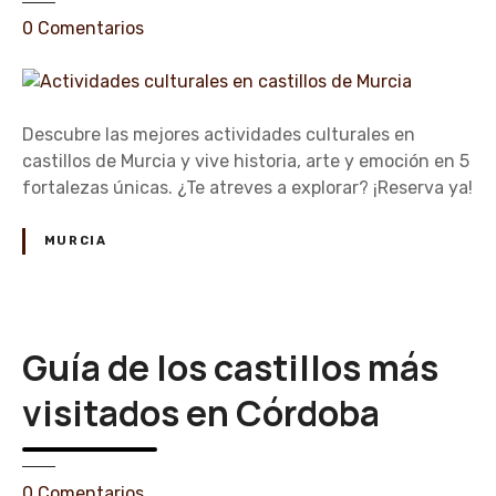
J
e
0
Comentarios
a
n
é
A
n
c
t
Descubre las mejores actividades culturales en
i
castillos de Murcia y vive historia, arte y emoción en 5
v
fortalezas únicas. ¿Te atreves a explorar? ¡Reserva ya!
i
d
MURCIA
a
d
e
s
Guía de los castillos más
c
u
visitados en Córdoba
l
t
u
e
0
Comentarios