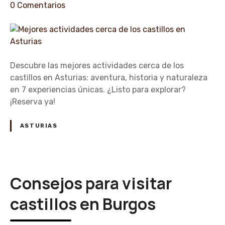
s
e
0
Comentarios
u
m
n
r
á
M
c
s
e
i
v
j
a
i
o
Descubre las mejores actividades cerca de los
s
r
castillos en Asturias: aventura, historia y naturaleza
i
e
en 7 experiencias únicas. ¿Listo para explorar?
t
s
¡Reserva ya!
a
a
d
c
ASTURIAS
o
t
s
i
e
v
n
i
Consejos para visitar
C
d
ó
a
castillos en Burgos
r
d
d
e