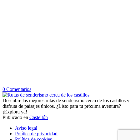
en
0
Comentarios
Rutas
de
Descubre las mejores rutas de senderismo cerca de los castillos y
senderismo
disfruta de paisajes únicos. ¿Listo para tu próxima aventura?
cerca
¡Explora ya!
de
Publicado en
Castellón
Navegación
los
Aviso legal
castillos
de
Política de privacidad
Política de cookies