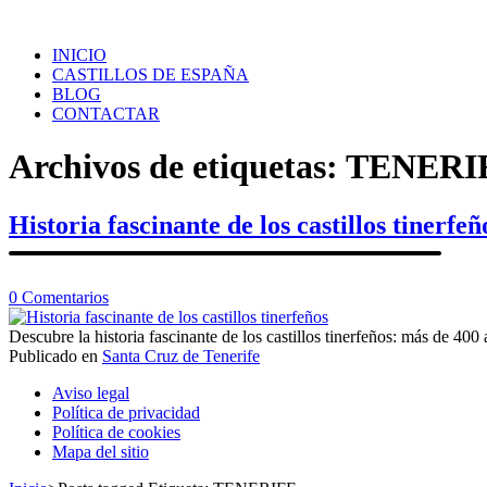
Saltar
al
INICIO
contenido
CASTILLOS DE ESPAÑA
BLOG
CONTACTAR
Archivos de etiquetas:
TENERI
Historia fascinante de los castillos tinerfeñ
en
0
Comentarios
Historia
fascinante
Descubre la historia fascinante de los castillos tinerfeños: más de 400
de
Publicado en
Santa Cruz de Tenerife
Navegación
los
Aviso legal
castillos
de
Política de privacidad
tinerfeños
Política de cookies
los
Mapa del sitio
puestos