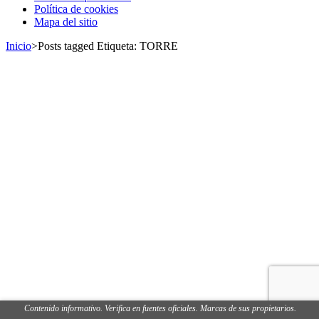
Política de cookies
los
Mapa del sitio
puestos
Inicio
>
Posts tagged
Etiqueta:
TORRE
Contenido informativo. Verifica en fuentes oficiales. Marcas de sus propietarios.