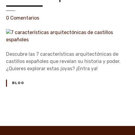
e
0
Comentarios
n
7
c
a
r
Descubre las 7 características arquitectónicas de
a
castillos españoles que revelan su historia y poder.
c
¿Quieres explorar estas joyas? ¡Entra ya!
t
e
BLOG
r
í
s
t
N
i
a
c
a