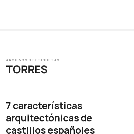
S
a
l
t
a
r
a
l
c
ARCHIVOS DE ETIQUETAS:
TORRES
o
n
t
e
n
7 características
i
d
arquitectónicas de
o
castillos españoles