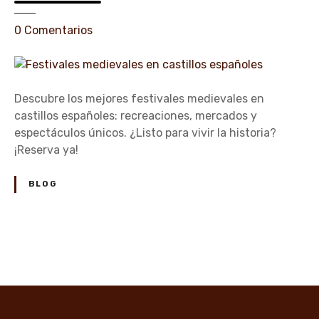
e
0
Comentarios
n
F
e
s
Descubre los mejores festivales medievales en
t
castillos españoles: recreaciones, mercados y
i
espectáculos únicos. ¿Listo para vivir la historia?
v
¡Reserva ya!
a
l
BLOG
e
s
m
e
N
d
a
i
e