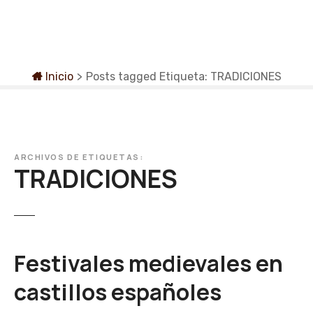
S
a
l
t
a
Inicio
>
Posts tagged
Etiqueta:
TRADICIONES
r
a
l
c
o
ARCHIVOS DE ETIQUETAS:
TRADICIONES
n
t
e
n
i
Festivales medievales en
d
o
castillos españoles