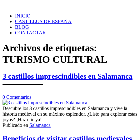
Saltar
al
INICIO
contenido
CASTILLOS DE ESPAÑA
BLOG
CONTACTAR
Archivos de etiquetas:
TURISMO CULTURAL
3 castillos imprescindibles en Salamanca
en
0
Comentarios
3
castillos
Descubre los 3 castillos imprescindibles en Salamanca y vive la
imprescindibles
historia medieval en su máximo esplendor. ¿Listo para explorar estas
en
joyas? ¡Haz clic ya!
Salamanca
Publicado en
Salamanca
Beneficios de visitar castillos medievales