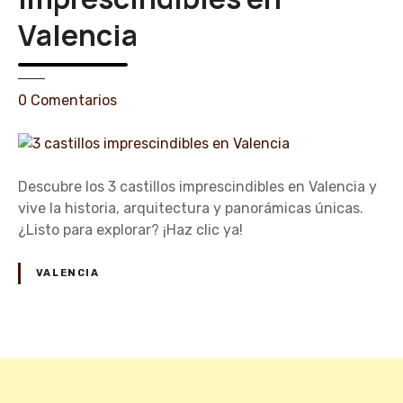
t
Valencia
u
r
a
l
e
0
Comentarios
e
n
s
3
e
c
n
a
Descubre los 3 castillos imprescindibles en Valencia y
c
s
vive la historia, arquitectura y panorámicas únicas.
a
t
¿Listo para explorar? ¡Haz clic ya!
s
i
t
l
VALENCIA
i
l
l
o
l
s
o
i
N
s
m
d
p