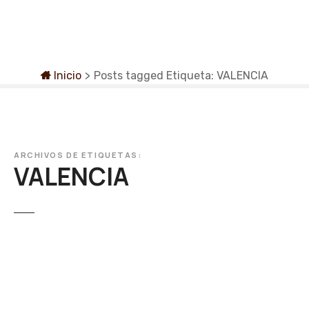
S
a
l
t
a
Inicio
>
Posts tagged
Etiqueta:
VALENCIA
r
a
l
c
o
ARCHIVOS DE ETIQUETAS:
VALENCIA
n
t
e
n
i
d
o