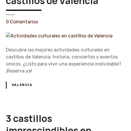
castillos de Valencia
e
0
Comentarios
n
A
c
t
Descubre las mejores actividades culturales en
i
castillos de Valencia: historia, conciertos y eventos
v
únicos. ¿Listo para vivir una experiencia inolvidable?
i
¡Reserva ya!
d
a
VALENCIA
d
e
s
c
3 castillos
u
l
imprescindibles en