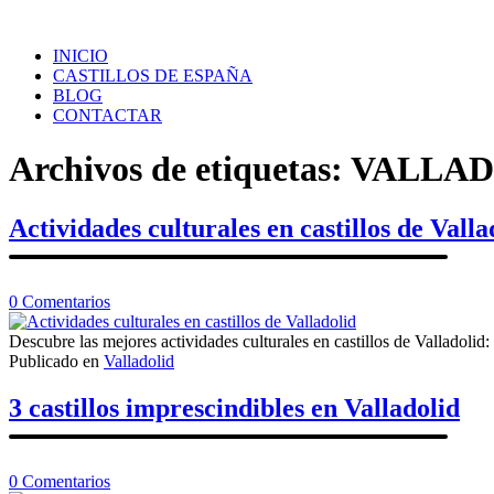
Saltar
al
INICIO
contenido
CASTILLOS DE ESPAÑA
BLOG
CONTACTAR
Archivos de etiquetas:
VALLAD
Actividades culturales en castillos de Valla
en
0
Comentarios
Actividades
culturales
Descubre las mejores actividades culturales en castillos de Valladolid: 
en
Publicado en
Valladolid
castillos
de
3 castillos imprescindibles en Valladolid
Valladolid
en
0
Comentarios