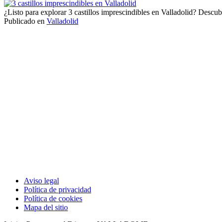
3
castillos
¿Listo para explorar 3 castillos imprescindibles en Valladolid? Descubr
imprescindibles
Publicado en
Valladolid
en
Navegación
Valladolid
de
los
puestos
Aviso legal
Política de privacidad
Política de cookies
Mapa del sitio