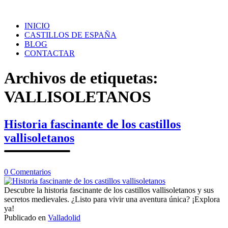
Saltar
al
INICIO
contenido
CASTILLOS DE ESPAÑA
BLOG
CONTACTAR
Archivos de etiquetas:
VALLISOLETANOS
Historia fascinante de los castillos
vallisoletanos
en
0
Comentarios
Historia
fascinante
Descubre la historia fascinante de los castillos vallisoletanos y sus
de
secretos medievales. ¿Listo para vivir una aventura única? ¡Explora
los
ya!
castillos
Publicado en
Valladolid
vallisoletanos