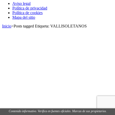
Navegación
Aviso legal
de
Política de privacidad
Política de cookies
los
Mapa del sitio
puestos
Inicio
>
Posts tagged
Etiqueta:
VALLISOLETANOS
Contenido informativo. Verifica en fuentes oficiales. Marcas de sus propietarios.