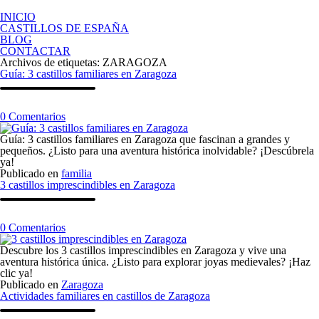
Saltar
al
INICIO
contenido
CASTILLOS DE ESPAÑA
BLOG
CONTACTAR
Archivos de etiquetas:
ZARAGOZA
Guía: 3 castillos familiares en Zaragoza
en
0
Comentarios
Guía:
3
Guía: 3 castillos familiares en Zaragoza que fascinan a grandes y
castillos
pequeños. ¿Listo para una aventura histórica inolvidable? ¡Descúbrela
familiares
ya!
en
Publicado en
familia
Zaragoza
3 castillos imprescindibles en Zaragoza
en
0
Comentarios
3
castillos
Descubre los 3 castillos imprescindibles en Zaragoza y vive una
imprescindibles
aventura histórica única. ¿Listo para explorar joyas medievales? ¡Haz
en
clic ya!
Zaragoza
Publicado en
Zaragoza
Actividades familiares en castillos de Zaragoza