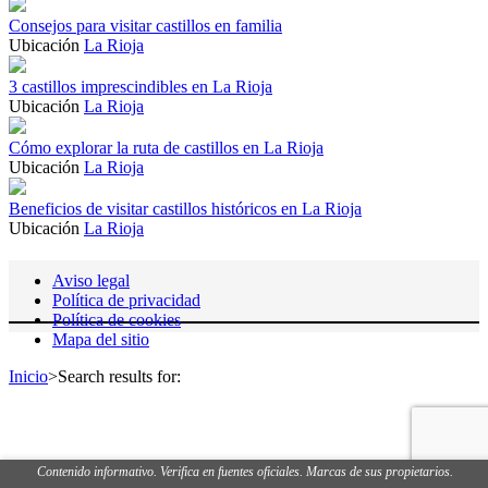
Consejos para visitar castillos en familia
Ubicación
La Rioja
3 castillos imprescindibles en La Rioja
Ubicación
La Rioja
Cómo explorar la ruta de castillos en La Rioja
Ubicación
La Rioja
Beneficios de visitar castillos históricos en La Rioja
Ubicación
La Rioja
Navegación
de
Aviso legal
Política de privacidad
los
Política de cookies
puestos
Mapa del sitio
Inicio
>
Search results for:
Contenido informativo. Verifica en fuentes oficiales. Marcas de sus propietarios.