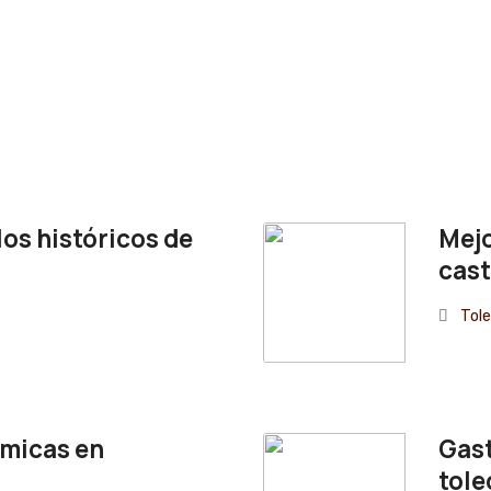
los históricos de
Mejo
cast
Tol
ómicas en
Gast
tol