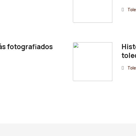
Tol
más fotografiados
Hist
tol
Tol