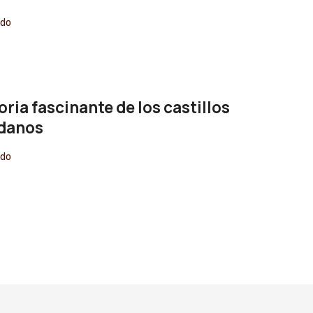
edo
oria fascinante de los castillos
edanos
edo