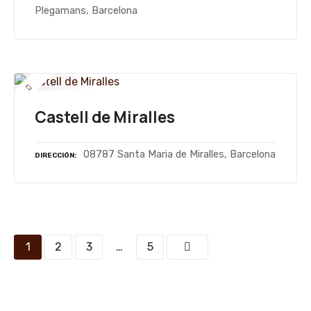
Plegamans, Barcelona
Castell de Miralles
08787 Santa Maria de Miralles, Barcelona
DIRECCIÓN
N
1
2
3
…
5
a
v