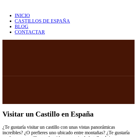
Saltar
al
INICIO
contenido
CASTILLOS DE ESPAÑA
BLOG
CONTACTAR
Visitar un Castillo en España
¿Te gustaría visitar un castillo con unas vistas panorámicas
increíbles? ¿O prefieres uno ubicado entre montañas? ¿Te gustaría