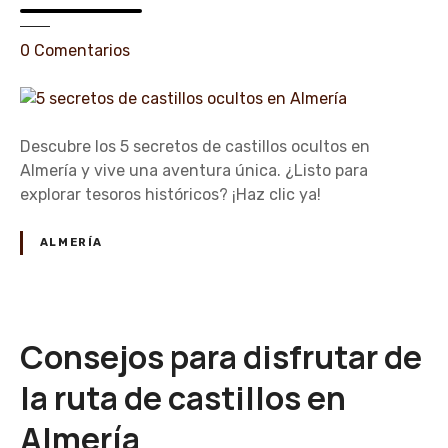
e
0
Comentarios
n
5
s
e
Descubre los 5 secretos de castillos ocultos en
c
Almería y vive una aventura única. ¿Listo para
r
explorar tesoros históricos? ¡Haz clic ya!
e
t
ALMERÍA
o
s
d
e
Consejos para disfrutar de
c
a
la ruta de castillos en
s
Almería
t