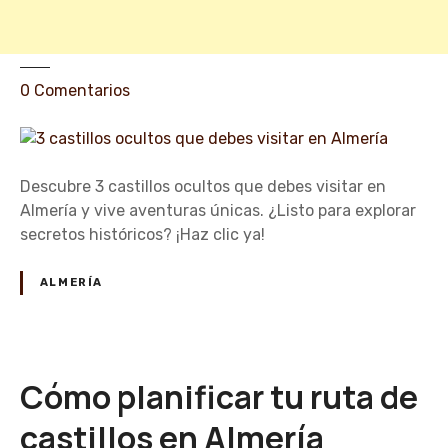
s
t
i
l
e
0
Comentarios
l
n
o
3
s
c
e
a
Descubre 3 castillos ocultos que debes visitar en
n
s
Almería y vive aventuras únicas. ¿Listo para explorar
A
t
secretos históricos? ¡Haz clic ya!
l
i
m
l
ALMERÍA
e
l
r
o
í
s
a
o
Cómo planificar tu ruta de
c
u
castillos en Almería