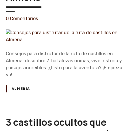
i
l
l
e
0
Comentarios
o
n
s
C
o
o
c
n
u
s
Consejos para disfrutar de la ruta de castillos en
l
e
Almería: descubre 7 fortalezas únicas, vive historia y
t
j
paisajes increíbles. ¿Listo para la aventura? ¡Empieza
o
o
ya!
s
s
e
p
ALMERÍA
n
a
A
r
l
a
m
d
3 castillos ocultos que
e
i
r
s