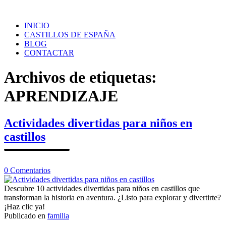
Saltar
al
INICIO
contenido
CASTILLOS DE ESPAÑA
BLOG
CONTACTAR
Archivos de etiquetas:
APRENDIZAJE
Actividades divertidas para niños en
castillos
en
0
Comentarios
Actividades
divertidas
Descubre 10 actividades divertidas para niños en castillos que
para
transforman la historia en aventura. ¿Listo para explorar y divertirte?
niños
¡Haz clic ya!
en
Publicado en
familia
castillos