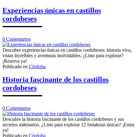
en
castillos
Experiencias únicas en castillos
cordobeses
cordobeses
en
0
Comentarios
Experiencias
únicas
Descubre experiencias únicas en castillos cordobeses: historia viva,
en
vistas increíbles y aventuras inolvidables. ¿Listo para explorar?
castillos
¡Reserva ya!
cordobeses
Publicado en
Córdoba
Historia fascinante de los castillos
cordobeses
en
0
Comentarios
Historia
fascinante
Descubre la historia fascinante de los castillos cordobeses y sus
de
secretos milenarios. ¿Listo para explorar 12 fortalezas únicas? ¡Entra
los
ya!
castillos
Publicado en
Córdoba