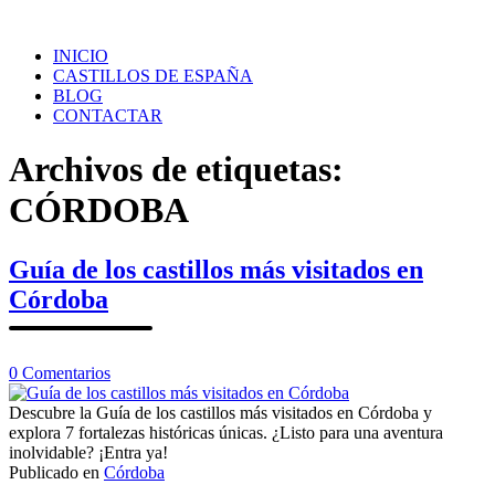
Saltar
al
INICIO
contenido
CASTILLOS DE ESPAÑA
BLOG
CONTACTAR
Archivos de etiquetas:
CÓRDOBA
Guía de los castillos más visitados en
Córdoba
en
0
Comentarios
Guía
de
Descubre la Guía de los castillos más visitados en Córdoba y
los
explora 7 fortalezas históricas únicas. ¿Listo para una aventura
castillos
inolvidable? ¡Entra ya!
más
Publicado en
Córdoba
visitados