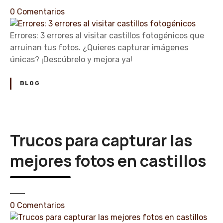
e
0
Comentarios
n
E
Errores: 3 errores al visitar castillos fotogénicos que
r
arruinan tus fotos. ¿Quieres capturar imágenes
r
únicas? ¡Descúbrelo y mejora ya!
o
r
BLOG
e
s
:
3
Trucos para capturar las
e
r
mejores fotos en castillos
r
o
r
e
e
0
Comentarios
s
n