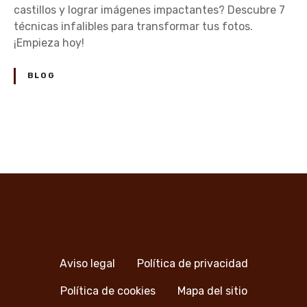
s
ó
castillos y lograr imágenes impactantes? Descubre 7
t
m
técnicas infalibles para transformar tus fotos.
i
o
¡Empieza hoy!
l
c
l
a
BLOG
o
p
s
t
u
r
N
a
a
r
l
v
a
s
e
m
e
g
Aviso legal
Política de privacidad
j
a
o
Política de cookies
Mapa del sitio
r