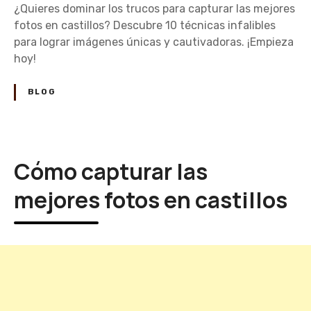
a
T
¿Quieres dominar los trucos para capturar las mejores
l
r
fotos en castillos? Descubre 10 técnicas infalibles
v
u
para lograr imágenes únicas y cautivadoras. ¡Empieza
i
c
hoy!
s
o
i
s
BLOG
t
p
a
a
r
r
c
a
Cómo capturar las
a
c
s
a
mejores fotos en castillos
t
p
i
t
l
u
l
r
o
a
s
r
f
l