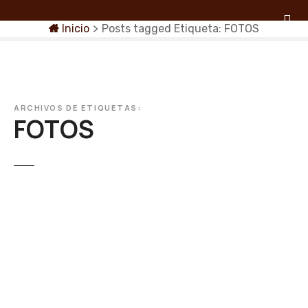
S
a
Inicio
>
Posts tagged
Etiqueta:
FOTOS
l
t
a
r
a
ARCHIVOS DE ETIQUETAS:
FOTOS
l
c
o
n
t
e
n
i
d
o