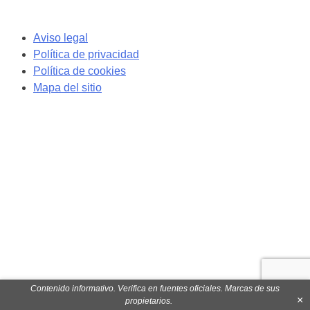
Navegación
Aviso legal
de
Política de privacidad
los
Política de cookies
puestos
Mapa del sitio
Contenido informativo. Verifica en fuentes oficiales. Marcas de sus
×
propietarios.