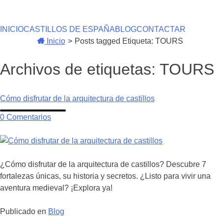
Saltar
al
contenido
INICIO
CASTILLOS DE ESPAÑA
BLOG
CONTACTAR
Inicio
>
Posts tagged
Etiqueta:
TOURS
Archivos de etiquetas:
TOURS
Cómo disfrutar de la arquitectura de castillos
en
0
Comentarios
Cómo
disfrutar
de
la
¿Cómo disfrutar de la arquitectura de castillos? Descubre 7
arquitectura
fortalezas únicas, su historia y secretos. ¿Listo para vivir una
de
aventura medieval? ¡Explora ya!
castillos
Publicado en
Blog