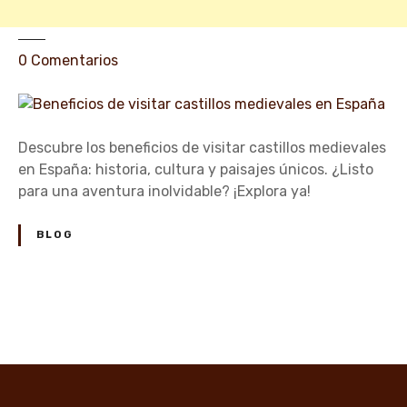
l
i
a
e
0
Comentarios
n
B
e
n
Descubre los beneficios de visitar castillos medievales
e
en España: historia, cultura y paisajes únicos. ¿Listo
f
para una aventura inolvidable? ¡Explora ya!
i
c
BLOG
i
o
s
d
N
e
a
v
i