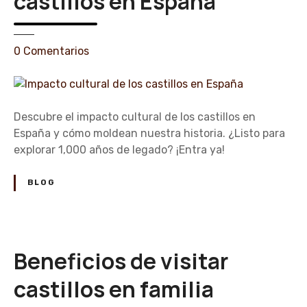
castillos en España
e
0
Comentarios
n
I
m
p
Descubre el impacto cultural de los castillos en
a
España y cómo moldean nuestra historia. ¿Listo para
c
explorar 1,000 años de legado? ¡Entra ya!
t
o
BLOG
c
u
l
t
Beneficios de visitar
u
r
castillos en familia
a