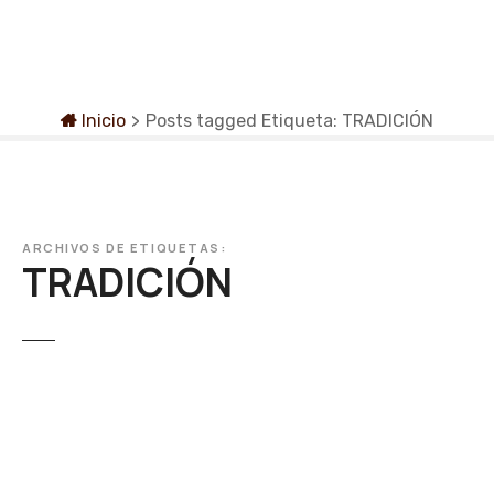
S
a
l
t
a
Inicio
>
Posts tagged
Etiqueta:
TRADICIÓN
r
a
l
c
o
ARCHIVOS DE ETIQUETAS:
TRADICIÓN
n
t
e
n
i
d
o