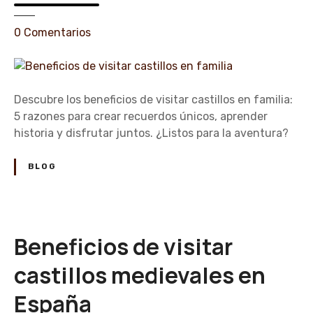
l
d
e
0
Comentarios
e
n
l
B
o
e
s
n
Descubre los beneficios de visitar castillos en familia:
c
e
5 razones para crear recuerdos únicos, aprender
a
f
historia y disfrutar juntos. ¿Listos para la aventura?
s
i
t
c
BLOG
i
i
l
o
l
s
o
d
Beneficios de visitar
s
e
e
v
castillos medievales en
n
i
E
España
s
s