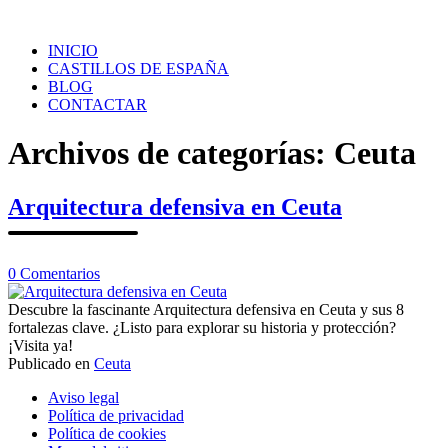
Saltar
al
INICIO
contenido
CASTILLOS DE ESPAÑA
BLOG
CONTACTAR
Archivos de categorías:
Ceuta
Arquitectura defensiva en Ceuta
en
0
Comentarios
Arquitectura
defensiva
Descubre la fascinante Arquitectura defensiva en Ceuta y sus 8
en
fortalezas clave. ¿Listo para explorar su historia y protección?
Ceuta
¡Visita ya!
Publicado en
Ceuta
Navegación
Aviso legal
de
Política de privacidad
Política de cookies
los