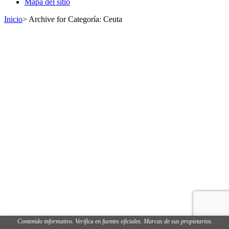
Mapa del sitio
puestos
Inicio
>
Archive for
Categoría:
Ceuta
Contenido informativo. Verifica en fuentes oficiales. Marcas de sus propietarios.