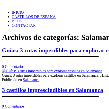
Saltar
al
INICIO
contenido
CASTILLOS DE ESPAÑA
BLOG
CONTACTAR
Archivos de categorías:
Salama
Guías: 3 rutas imperdibles para explorar c
en
0
Comentarios
Guías:
3
Guías: 3 rutas imperdibles para explorar castillos en Salamanca. ¿List
rutas
Publicado en
Salamanca
imperdibles
para
3 castillos imprescindibles en Salamanca
explorar
castillos
en
Salamanca
en
0
Comentarios