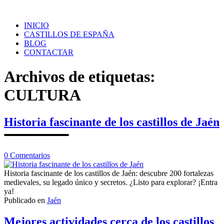
Saltar
al
INICIO
contenido
CASTILLOS DE ESPAÑA
BLOG
CONTACTAR
Archivos de etiquetas:
CULTURA
Historia fascinante de los castillos de Jaén
en
0
Comentarios
Historia
fascinante
Historia fascinante de los castillos de Jaén: descubre 200 fortalezas
de
medievales, su legado único y secretos. ¿Listo para explorar? ¡Entra
los
ya!
castillos
Publicado en
Jaén
de
Jaén
Mejores actividades cerca de los castillos