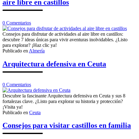
aire libre en castillos
en
0
Comentarios
Consejos
para
Consejos para disfrutar de actividades al aire libre en castillos:
disfrutar
descubre 7 ideas únicas para vivir aventuras inolvidables. ¿Listo
de
para explorar? ¡Haz clic ya!
actividades
Publicado en
Almería
al
aire
Arquitectura defensiva en Ceuta
libre
en
castillos
en
0
Comentarios
Arquitectura
defensiva
Descubre la fascinante Arquitectura defensiva en Ceuta y sus 8
en
fortalezas clave. ¿Listo para explorar su historia y protección?
Ceuta
¡Visita ya!
Publicado en
Ceuta
Consejos para visitar castillos en familia