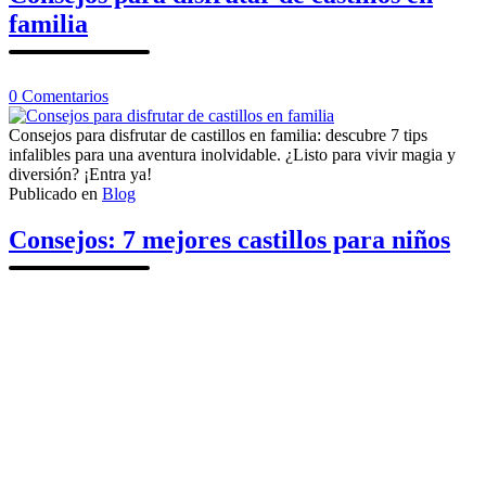
familia
en
0
Comentarios
Consejos
para
Consejos para disfrutar de castillos en familia: descubre 7 tips
disfrutar
infalibles para una aventura inolvidable. ¿Listo para vivir magia y
de
diversión? ¡Entra ya!
castillos
Publicado en
Blog
en
familia
Consejos: 7 mejores castillos para niños