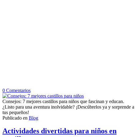
en
0
Comentarios
Consejos:
7
Consejos: 7 mejores castillos para niños que fascinan y educan.
mejores
¿Listo para una aventura inolvidable? ¡Descúbrelos ya y sorprende a
castillos
tus pequeños!
para
Publicado en
Blog
niños
Actividades divertidas para niños en