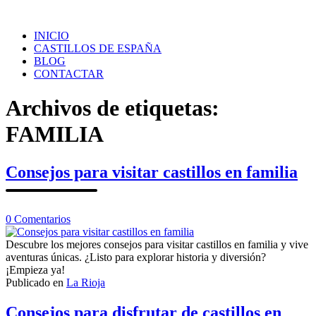
Saltar
al
INICIO
contenido
CASTILLOS DE ESPAÑA
BLOG
CONTACTAR
Archivos de etiquetas:
FAMILIA
Consejos para visitar castillos en familia
en
0
Comentarios
Consejos
para
Descubre los mejores consejos para visitar castillos en familia y vive
visitar
aventuras únicas. ¿Listo para explorar historia y diversión?
castillos
¡Empieza ya!
en
Publicado en
La Rioja
familia
Consejos para disfrutar de castillos en