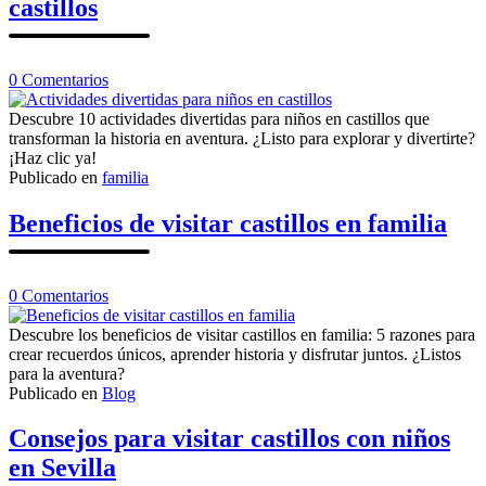
castillos
en
0
Comentarios
Actividades
divertidas
Descubre 10 actividades divertidas para niños en castillos que
para
transforman la historia en aventura. ¿Listo para explorar y divertirte?
niños
¡Haz clic ya!
en
Publicado en
familia
castillos
Beneficios de visitar castillos en familia
en
0
Comentarios
Beneficios
de
Descubre los beneficios de visitar castillos en familia: 5 razones para
visitar
crear recuerdos únicos, aprender historia y disfrutar juntos. ¿Listos
castillos
para la aventura?
en
Publicado en
Blog
familia
Consejos para visitar castillos con niños
en Sevilla