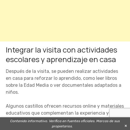
Integrar la visita con actividades
escolares y aprendizaje en casa
Después de la visita, se pueden realizar actividades
en casa para reforzar lo aprendido, como leer libros
sobre la Edad Media o ver documentales adaptados a
niños.
Algunos castillos ofrecen recursos online y materiales
educativos que complementan la experiencia y
ayudan a los niños a entender mejor la historia.
Contenido informativo. Verifica en fuentes oficiales. Marcas de sus
×
propietarios.