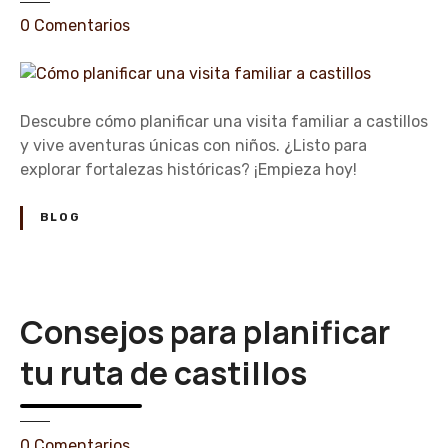
o
e
0
Comentarios
r
n
c
C
a
ó
s
m
Descubre cómo planificar una visita familiar a castillos
t
o
y vive aventuras únicas con niños. ¿Listo para
i
p
explorar fortalezas históricas? ¡Empieza hoy!
l
l
l
a
BLOG
o
n
s
i
f
i
Consejos para planificar
c
a
tu ruta de castillos
r
u
n
e
0
Comentarios