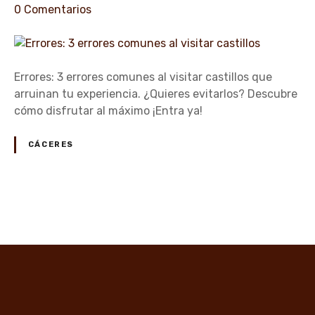
l
e
0
Comentarios
o
n
s
E
r
r
Errores: 3 errores comunes al visitar castillos que
o
arruinan tu experiencia. ¿Quieres evitarlos? Descubre
r
cómo disfrutar al máximo ¡Entra ya!
e
s
CÁCERES
:
3
e
r
N
r
a
o
r
v
e
s
e
c