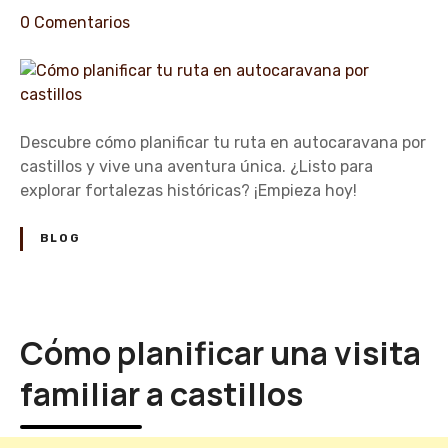
u
e
0
Comentarios
v
n
i
C
s
ó
i
m
t
o
Descubre cómo planificar tu ruta en autocaravana por
a
p
castillos y vive una aventura única. ¿Listo para
a
l
explorar fortalezas históricas? ¡Empieza hoy!
c
a
a
n
BLOG
s
i
t
f
i
i
l
c
Cómo planificar una visita
l
a
o
r
familiar a castillos
s
t
m
u
e