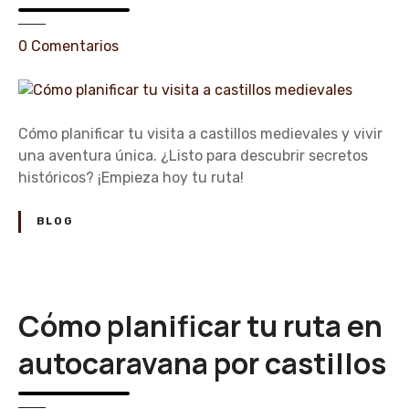
e
0
Comentarios
n
C
ó
m
Cómo planificar tu visita a castillos medievales y vivir
o
una aventura única. ¿Listo para descubrir secretos
p
históricos? ¡Empieza hoy tu ruta!
l
a
BLOG
n
i
f
i
Cómo planificar tu ruta en
c
a
autocaravana por castillos
r
t