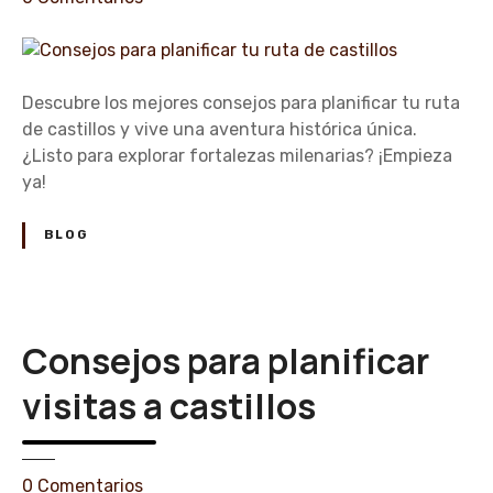
a
n
v
C
i
o
s
n
Descubre los mejores consejos para planificar tu ruta
i
s
de castillos y vive una aventura histórica única.
t
e
¿Listo para explorar fortalezas milenarias? ¡Empieza
a
j
ya!
f
o
a
s
BLOG
m
p
i
a
l
r
i
a
Consejos para planificar
a
p
r
l
visitas a castillos
a
a
c
n
a
i
e
s
0
Comentarios