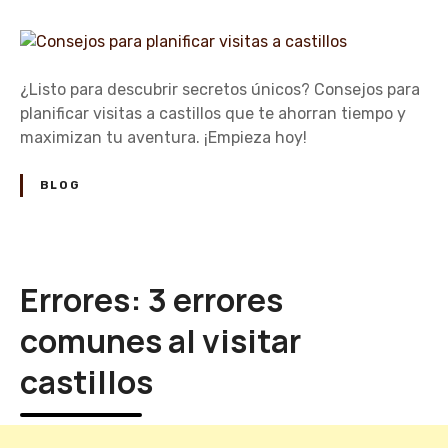
f
n
t
i
C
i
c
o
l
a
n
l
¿Listo para descubrir secretos únicos? Consejos para
r
s
o
planificar visitas a castillos que te ahorran tiempo y
t
e
s
maximizan tu aventura. ¡Empieza hoy!
u
j
r
o
BLOG
u
s
t
p
a
a
d
r
Errores: 3 errores
e
a
c
p
comunes al visitar
a
l
s
castillos
a
t
n
i
i
l