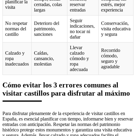
planificar la
cerradas, colas
reservar
estrés, mejor
visita
largas
entradas
experiencia
Seguir
No respetar
Deterioro del
Conservación,
indicaciones,
normas del
patrimonio,
visita educativa
no tocar ni
castillo
sanciones
y segura
dañar
Llevar
Recorrido
Calzado y
Caídas,
calzado
cómodo,
ropa
cansancio,
cómodo y
seguro y
inadecuados
molestias
ropa
agradable
adecuada
Cómo evitar los 3 errores comunes al
visitar castillos para disfrutar al máximo
Para disfrutar plenamente de la experiencia de visitar castillos en
España, es esencial planificar con tiempo, informarse bien y reservar
entradas con anticipación. Respetar las normas del patrimonio
histórico protege estos monumentos y garantiza una visita educativa
y segura. Además, llevar calzado y ropa adecuados facilita el