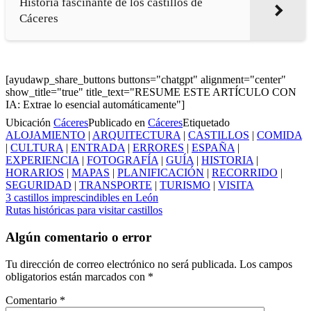
Historia fascinante de los castillos de
Cáceres
[ayudawp_share_buttons buttons="chatgpt" alignment="center"
show_title="true" title_text="RESUME ESTE ARTÍCULO CON
IA: Extrae lo esencial automáticamente"]
Ubicación
Cáceres
Publicado en
Cáceres
Etiquetado
ALOJAMIENTO
|
ARQUITECTURA
|
CASTILLOS
|
COMIDA
|
CULTURA
|
ENTRADA
|
ERRORES
|
ESPAÑA
|
EXPERIENCIA
|
FOTOGRAFÍA
|
GUÍA
|
HISTORIA
|
HORARIOS
|
MAPAS
|
PLANIFICACIÓN
|
RECORRIDO
|
SEGURIDAD
|
TRANSPORTE
|
TURISMO
|
VISITA
Navegación
3 castillos imprescindibles en León
Rutas históricas para visitar castillos
de
entradas
Algún comentario o error
Tu dirección de correo electrónico no será publicada.
Los campos
obligatorios están marcados con
*
Comentario
*