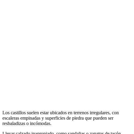
Los castillos suelen estar ubicados en terrenos irregulares, con
escaleras empinadas y superficies de piedra que pueden ser
resbaladizas o incómodas.
Llevar calzado inapropiado, como sandalias o zapatos de tacón,