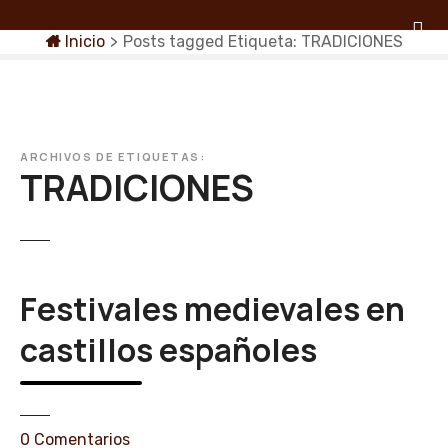
S
a
Inicio
>
Posts tagged
Etiqueta:
TRADICIONES
l
t
a
r
a
ARCHIVOS DE ETIQUETAS:
TRADICIONES
l
c
o
n
t
Festivales medievales en
e
n
castillos españoles
i
d
o
e
0
Comentarios