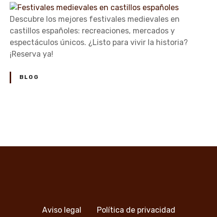
n
F
Descubre los mejores festivales medievales en
e
castillos españoles: recreaciones, mercados y
s
espectáculos únicos. ¿Listo para vivir la historia?
t
¡Reserva ya!
i
v
BLOG
a
l
e
s
N
m
a
e
d
v
i
e
e
v
a
g
Aviso legal
Política de privacidad
l