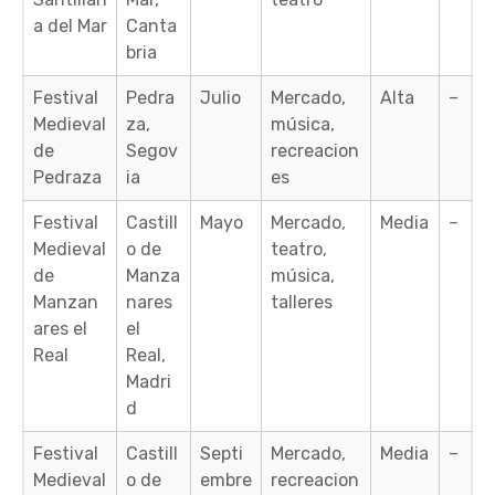
a del Mar
Canta
bria
Festival
Pedra
Julio
Mercado,
Alta
–
Medieval
za,
música,
de
Segov
recreacion
Pedraza
ia
es
Festival
Castill
Mayo
Mercado,
Media
–
Medieval
o de
teatro,
de
Manza
música,
Manzan
nares
talleres
ares el
el
Real
Real,
Madri
d
Festival
Castill
Septi
Mercado,
Media
–
Medieval
o de
embre
recreacion