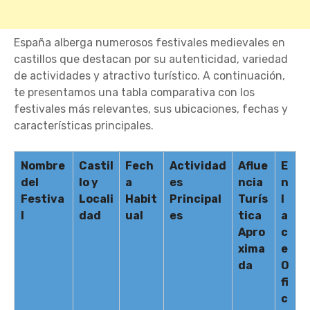
España alberga numerosos festivales medievales en
castillos que destacan por su autenticidad, variedad
de actividades y atractivo turístico. A continuación,
te presentamos una tabla comparativa con los
festivales más relevantes, sus ubicaciones, fechas y
características principales.
Nombre
Castil
Fech
Actividad
Aflue
E
del
lo y
a
es
ncia
n
Festiva
Locali
Habit
Principal
Turís
l
l
dad
ual
es
tica
a
Apro
c
xima
e
da
O
fi
c