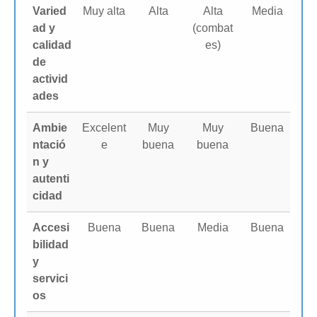
Varied
Muy alta
Alta
Alta
Media
ad y
(combat
calidad
es)
de
activid
ades
Ambie
Excelent
Muy
Muy
Buena
ntació
e
buena
buena
n y
autenti
cidad
Accesi
Buena
Buena
Media
Buena
bilidad
y
servici
os