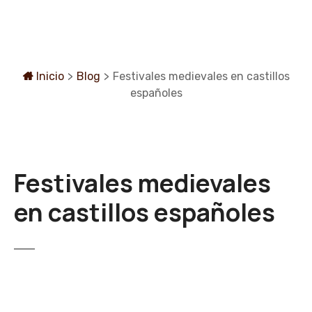
S
a
l
t
a
Inicio
>
Blog
>
Festivales medievales en castillos
r
españoles
a
l
c
o
Festivales medievales
n
t
en castillos españoles
e
n
i
d
o