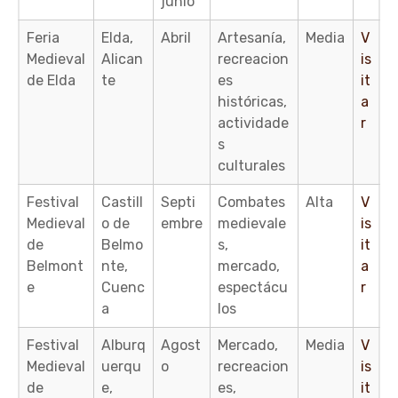
junio
Feria
Elda,
Abril
Artesanía,
Media
V
Medieval
Alican
recreacion
is
de Elda
te
es
it
históricas,
a
actividade
r
s
culturales
Festival
Castill
Septi
Combates
Alta
V
Medieval
o de
embre
medievale
is
de
Belmo
s,
it
Belmont
nte,
mercado,
a
e
Cuenc
espectácu
r
a
los
Festival
Alburq
Agost
Mercado,
Media
V
Medieval
uerqu
o
recreacion
is
de
e,
es,
it