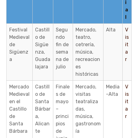
i
a
l
Festival
Castill
Segu
Mercado,
Alta
V
Medieval
o de
ndo
teatro,
is
de
Sigüe
fin de
cetrería,
it
Sigüenz
nza,
sema
música,
a
a
Guada
na de
recreacion
r
lajara
julio
es
históricas
Mercado
Castill
Finale
Mercado,
Media
V
Medieval
o de
s de
visitas
-Alta
is
en el
Santa
mayo
teatraliza
it
Castillo
Bárbar
–
das,
a
de
a,
princi
música,
r
Santa
Alican
pios
gastronom
Bárbara
te
de
ía