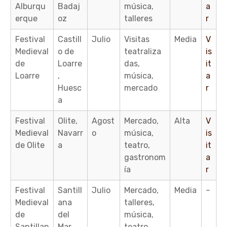
Alburqu
Badaj
música,
a
erque
oz
talleres
r
Festival
Castill
Julio
Visitas
Media
V
Medieval
o de
teatraliza
is
de
Loarre
das,
it
Loarre
,
música,
a
Huesc
mercado
r
a
Festival
Olite,
Agost
Mercado,
Alta
V
Medieval
Navarr
o
música,
is
de Olite
a
teatro,
it
gastronom
a
ía
r
Festival
Santill
Julio
Mercado,
Media
–
Medieval
ana
talleres,
de
del
música,
Santillan
Mar,
teatro