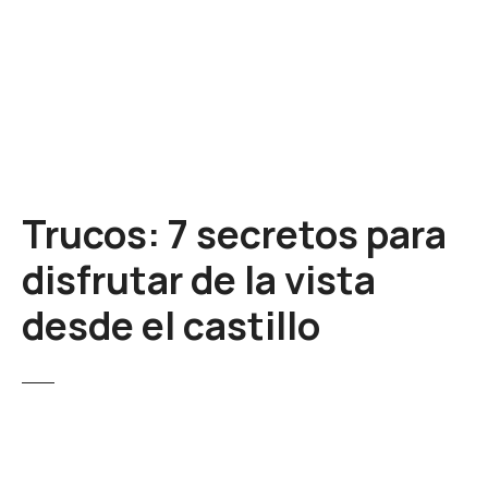
S
a
l
t
a
r
a
l
Trucos: 7 secretos para
c
o
disfrutar de la vista
n
t
desde el castillo
e
n
i
d
o