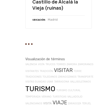
Castillo de Alcalá la
Vieja (ruinas)
Madrid
UBICACIÓN
Visualización de términos
VALENCIA
VISTA
TRUCOS
TORRES
ZAMORA
ZAMORANOS
VISITAR
VISITANTES
TRADICIÓN
TORRE
TRADICIONES
TOLEDANOS
ZARAGOZANOS
TRANSPORTE
VISITAS GUIADAS
USAR
TARRAGONA
VALLISOLETANOS
TURISMO
TURISMO CULTURAL
TEMPORADA
VERANO
TURÍSTICAS
VALLADOLID
VIAJE
VISITA
VALENCIANOS
ZARAGOZA
TERUEL