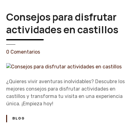
e
a
d
Consejos para disfrutar
i
s
actividades en castillos
f
r
u
e
0
Comentarios
t
n
a
C
r
o
d
n
¿Quieres vivir aventuras inolvidables? Descubre los
e
s
mejores consejos para disfrutar actividades en
v
e
castillos y transforma tu visita en una experiencia
i
j
única. ¡Empieza hoy!
s
o
i
s
BLOG
t
p
a
a
s