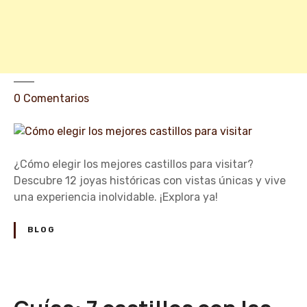
o
s
e
n
L
e
e
0
Comentarios
ó
n
n
C
ó
m
¿Cómo elegir los mejores castillos para visitar?
o
Descubre 12 joyas históricas con vistas únicas y vive
e
una experiencia inolvidable. ¡Explora ya!
l
e
BLOG
g
i
r
l