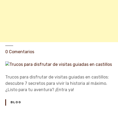
m
e
a
c
n
a
c
s
a
t
i
l
l
e
0
Comentarios
o
n
s
T
e
r
n
u
Trucos para disfrutar de visitas guiadas en castillos:
O
c
descubre 7 secretos para vivir la historia al máximo.
u
o
¿Listo para tu aventura? ¡Entra ya!
r
s
e
p
BLOG
n
a
s
r