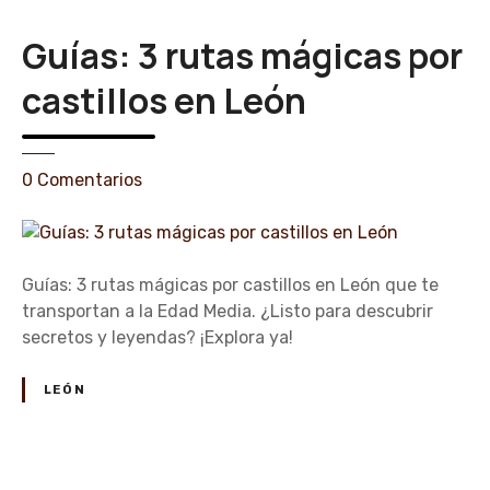
r
g
a
Guías: 3 rutas mágicas por
u
d
i
i
castillos en León
a
s
d
f
a
r
e
s
0
Comentarios
u
n
e
t
G
n
a
u
c
r
í
a
Guías: 3 rutas mágicas por castillos en León que te
a
a
s
transportan a la Edad Media. ¿Listo para descubrir
c
s
t
secretos y leyendas? ¡Explora ya!
t
:
i
i
3
l
LEÓN
v
r
l
i
u
o
d
t
s
a