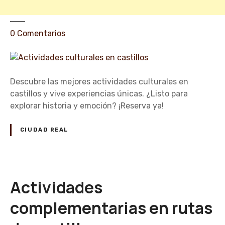
i
a
d
e
0
Comentarios
a
n
s
A
c
t
Descubre las mejores actividades culturales en
i
castillos y vive experiencias únicas. ¿Listo para
v
explorar historia y emoción? ¡Reserva ya!
i
d
CIUDAD REAL
a
d
e
s
Actividades
c
u
complementarias en rutas
l