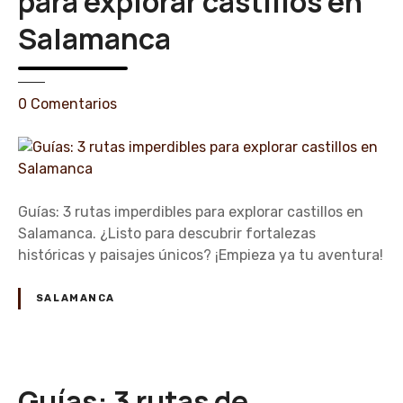
para explorar castillos en
Salamanca
e
0
Comentarios
n
G
u
í
a
Guías: 3 rutas imperdibles para explorar castillos en
s
Salamanca. ¿Listo para descubrir fortalezas
:
históricas y paisajes únicos? ¡Empieza ya tu aventura!
3
r
SALAMANCA
u
t
a
s
Guías: 3 rutas de