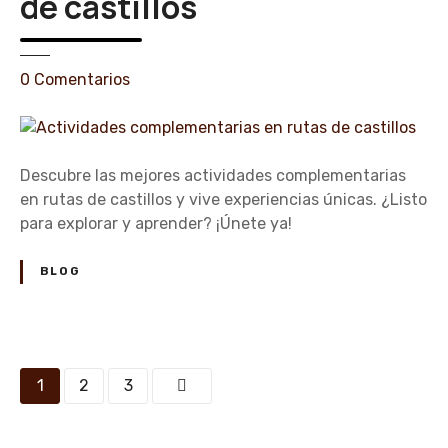
de castillos
t
u
r
a
e
0
Comentarios
l
n
e
A
s
c
e
t
Descubre las mejores actividades complementarias
n
i
en rutas de castillos y vive experiencias únicas. ¿Listo
c
v
para explorar y aprender? ¡Únete ya!
a
i
s
d
BLOG
t
a
i
d
l
e
l
s
N
1
2
3
o
c
s
a
o
m