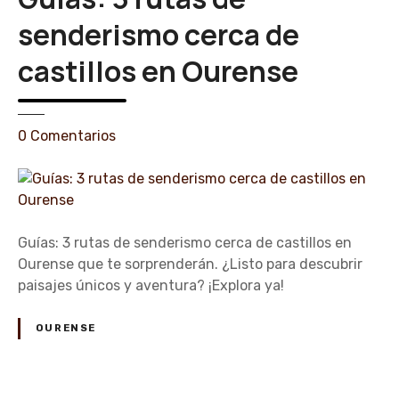
i
m
senderismo cerca de
p
castillos en Ourense
e
r
d
i
e
0
Comentarios
b
n
l
G
e
u
s
í
p
a
Guías: 3 rutas de senderismo cerca de castillos en
a
s
Ourense que te sorprenderán. ¿Listo para descubrir
r
:
paisajes únicos y aventura? ¡Explora ya!
a
3
e
r
OURENSE
x
u
p
t
l
a