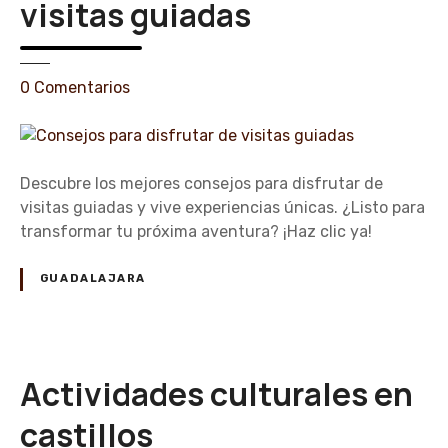
l
visitas guiadas
a
l
r
o
a
s
e
v
0
Comentarios
c
n
i
o
C
s
n
o
i
l
n
t
Descubre los mejores consejos para disfrutar de
a
s
a
visitas guiadas y vive experiencias únicas. ¿Listo para
s
e
r
transformar tu próxima aventura? ¡Haz clic ya!
m
j
e
o
GUADALAJARA
j
s
o
p
r
a
e
r
Actividades culturales en
s
a
v
d
castillos
i
i