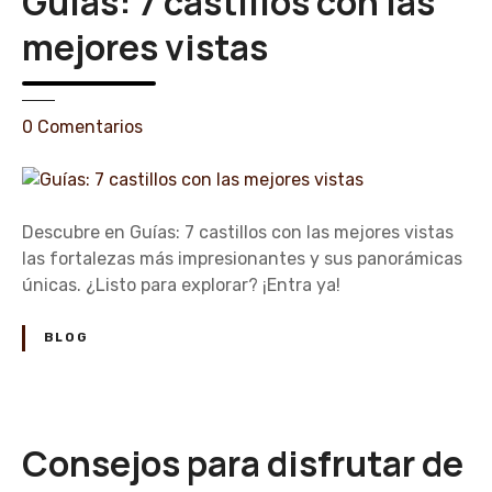
Guías: 7 castillos con las
o
s
mejores vistas
m
e
j
e
0
Comentarios
o
n
r
G
e
u
s
í
Descubre en Guías: 7 castillos con las mejores vistas
c
a
las fortalezas más impresionantes y sus panorámicas
a
s
únicas. ¿Listo para explorar? ¡Entra ya!
s
:
t
7
BLOG
i
c
l
a
l
s
o
t
Consejos para disfrutar de
s
i
p