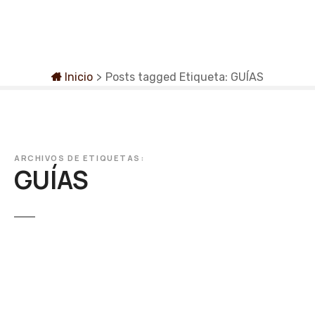
S
a
l
t
a
Inicio
>
Posts tagged
Etiqueta:
GUÍAS
r
a
l
c
o
ARCHIVOS DE ETIQUETAS:
GUÍAS
n
t
e
n
i
d
o