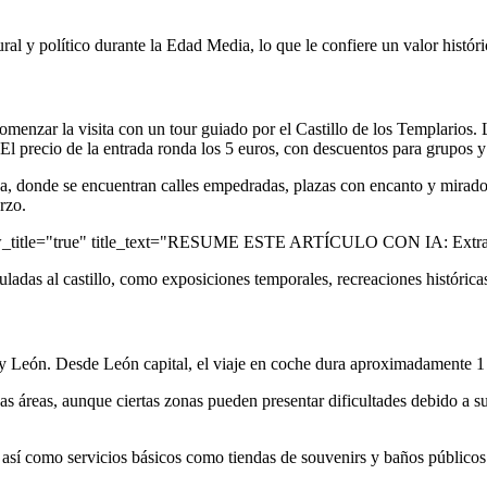
ural y político durante la Edad Media, lo que le confiere un valor histór
omenzar la visita con un tour guiado por el Castillo de los Templarios. 
l precio de la entrada ronda los 5 euros, con descuentos para grupos y
errada, donde se encuentran calles empedradas, plazas con encanto y mira
rzo.
ow_title="true" title_text="RESUME ESTE ARTÍCULO CON IA: Extrae 
culadas al castillo, como exposiciones temporales, recreaciones históric
 y León. Desde León capital, el viaje en coche dura aproximadamente 1 
nas áreas, aunque ciertas zonas pueden presentar dificultades debido a s
 así como servicios básicos como tiendas de souvenirs y baños públicos