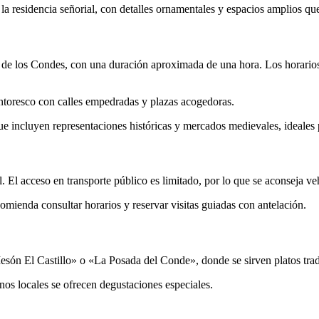
 y la residencia señorial, con detalles ornamentales y espacios amplios qu
io de los Condes, con una duración aproximada de una hora. Los horarios
ntoresco con calles empedradas y plazas acogedoras.
e incluyen representaciones históricas y mercados medievales, ideales pa
El acceso en transporte público es limitado, por lo que se aconseja ve
ecomienda consultar horarios y reservar visitas guiadas con antelación.
esón El Castillo» o «La Posada del Conde», donde se sirven platos trad
os locales se ofrecen degustaciones especiales.