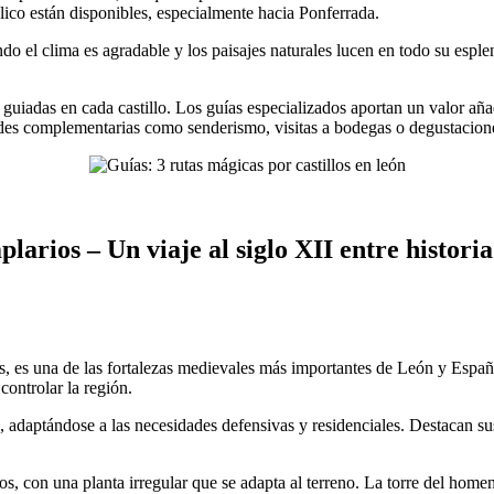
ico están disponibles, especialmente hacia Ponferrada.
ando el clima es agradable y los paisajes naturales lucen en todo su espl
 guiadas en cada castillo. Los guías especializados aportan un valor añ
des complementarias como senderismo, visitas a bodegas o degustacione
plarios – Un viaje al siglo XII entre histor
os, es una de las fortalezas medievales más importantes de León y Espa
controlar la región.
los, adaptándose a las necesidades defensivas y residenciales. Destacan
s, con una planta irregular que se adapta al terreno. La torre del home