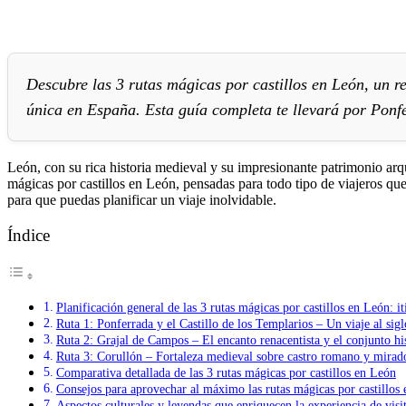
Descubre las 3 rutas mágicas por castillos en León, un r
única en España. Esta guía completa te llevará por Ponfe
León, con su rica historia medieval y su impresionante patrimonio arqui
mágicas por castillos en León, pensadas para todo tipo de viajeros que
para que puedas planificar un viaje inolvidable.
Índice
Planificación general de las 3 rutas mágicas por castillos en León: it
Ruta 1: Ponferrada y el Castillo de los Templarios – Un viaje al sig
Ruta 2: Grajal de Campos – El encanto renacentista y el conjunto hist
Ruta 3: Corullón – Fortaleza medieval sobre castro romano y mirado
Comparativa detallada de las 3 rutas mágicas por castillos en León
Consejos para aprovechar al máximo las rutas mágicas por castillos
Aspectos culturales y leyendas que enriquecen la experiencia de visit