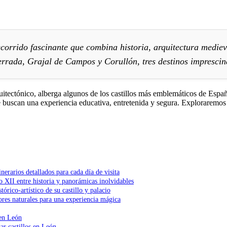
ecorrido fascinante que combina historia, arquitectura mediev
rrada, Grajal de Campos y Corullón, tres destinos imprescind
tectónico, alberga algunos de los castillos más emblemáticos de España. 
 buscan una experiencia educativa, entretenida y segura. Exploraremos ca
inerarios detallados para cada día de visita
lo XII entre historia y panorámicas inolvidables
órico-artístico de su castillo y palacio
res naturales para una experiencia mágica
 en León
ar castillos en León