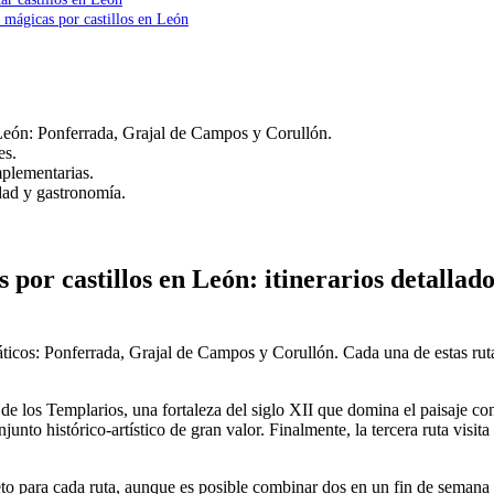
s mágicas por castillos en León
n León: Ponferrada, Grajal de Campos y Corullón.
es.
mplementarias.
idad y gastronomía.
 por castillos en León: itinerarios detallado
áticos: Ponferrada, Grajal de Campos y Corullón. Cada una de estas rutas
de los Templarios, una fortaleza del siglo XII que domina el paisaje co
unto histórico-artístico de gran valor. Finalmente, la tercera ruta visit
o para cada ruta, aunque es posible combinar dos en un fin de semana la