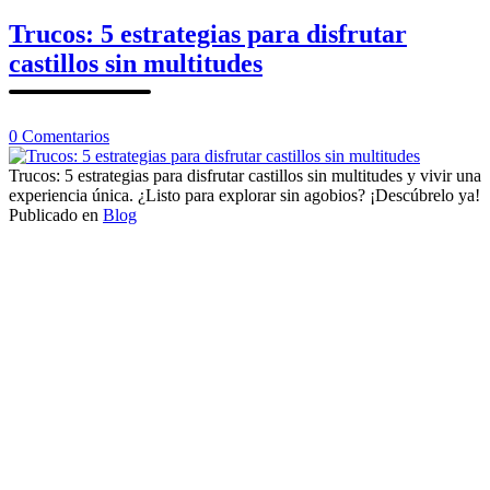
fotos
en
Trucos: 5 estrategias para disfrutar
castillos
castillos sin multitudes
en
0
Comentarios
Trucos:
5
Trucos: 5 estrategias para disfrutar castillos sin multitudes y vivir una
estrategias
experiencia única. ¿Listo para explorar sin agobios? ¡Descúbrelo ya!
para
Publicado en
Blog
disfrutar
Navegación
castillos
de
sin
multitudes
los
puestos