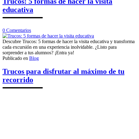
Trucos: 5 formas de hacer la visita
la
educativa
vista
desde
el
castillo
en
0
Comentarios
Trucos:
5
Descubre Trucos: 5 formas de hacer la visita educativa y transforma
formas
cada excursión en una experiencia inolvidable. ¿Listo para
de
sorprender a tus alumnos? ¡Entra ya!
hacer
Publicado en
Blog
la
visita
Trucos para disfrutar al máximo de tu
educativa
recorrido