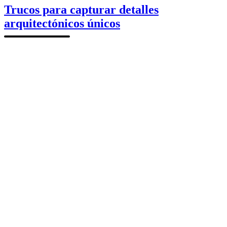
castillos
Trucos para capturar detalles
en
arquitectónicos únicos
Huesca