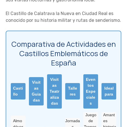
El Castillo de Calatrava la Nueva en Ciudad Real es
conocido por su historia militar y rutas de senderismo.
Comparativa de Actividades en
Castillos Emblemáticos de
España
Visit
Even
Visit
as
tos
Casti
as
Talle
Ideal
Teatr
Espe
llo
Guia
res
para
aliza
ciale
das
das
s
Juego
Amant
Almo
Jornada
de
es
dóvar
s
Tronos,
historia