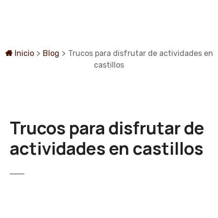
S
a
l
t
a
Inicio
>
Blog
>
Trucos para disfrutar de actividades en
r
castillos
a
l
c
o
Trucos para disfrutar de
n
t
actividades en castillos
e
n
i
d
o