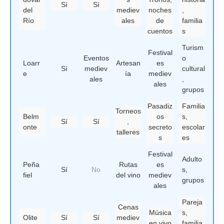
Sí
Sí
del
mediev
noches
,
Río
ales
de
familia
cuentos
s
Turism
Festival
Eventos
o
Loarr
Artesan
es
Sí
mediev
cultural
e
ía
mediev
ales
,
ales
grupos
Pasadiz
Familia
Torneos
Belm
os
s,
Sí
Sí
,
onte
secreto
escolar
talleres
s
es
Festival
Adulto
Peña
Rutas
es
Sí
No
s,
fiel
del vino
mediev
grupos
ales
Pareja
Cenas
Música
s,
Olite
Sí
Sí
mediev
en vivo
familia