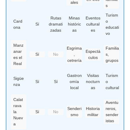
ales
s
Turism
Rutas
Minas
Eventos
Card
o
Sí
dramati
históric
cultural
ona
educati
zadas
as
es
vo
Manz
Esgrima
Familia
anar
Espectá
Sí
No
,
s,
es el
culos
cetrería
grupos
Real
Gastron
Visitas
Turism
Sigüe
Sí
Sí
omía
nocturn
o
nza
local
as
cultural
Calat
Aventu
rava
Senderi
Historia
reros,
la
Sí
No
smo
militar
sender
Nuev
istas
a