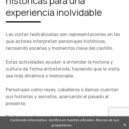
históricas para una
experiencia inolvidable
Las visitas teatralizadas son representaciones en las
que actores interpretan personajes históricos,
recreando escenas y momentos clave del castillo.
Estas actividades ayudan a entender la historia y
cultura de forma entretenida, haciendo que la visita
sea más dinámica y memorable.
Personajes como reyes, caballeros o damas cuentan
sus historias y secretos, acercando el pasado al
presente.
Participar activamente, haciendo preguntas o
Contenido informativo. Verifica en fuentes oficiales. Marcas de sus
interactuando con los actores, enriquece la
×
propietarios.