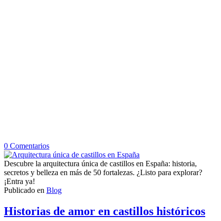
en
0
Comentarios
Arquitectura
única
Descubre la arquitectura única de castillos en España: historia,
de
secretos y belleza en más de 50 fortalezas. ¿Listo para explorar?
castillos
¡Entra ya!
en
Publicado en
Blog
España
Historias de amor en castillos históricos