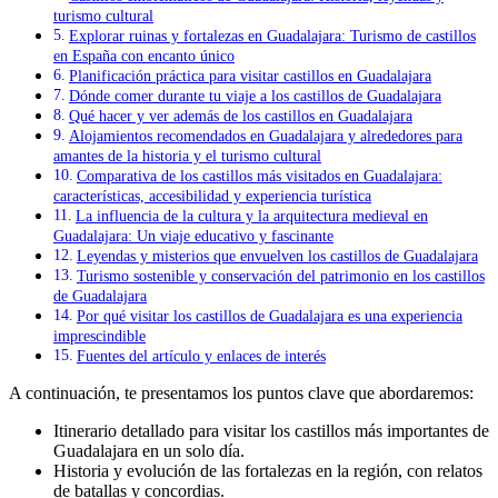
turismo cultural
Explorar ruinas y fortalezas en Guadalajara: Turismo de castillos
en España con encanto único
Planificación práctica para visitar castillos en Guadalajara
Dónde comer durante tu viaje a los castillos de Guadalajara
Qué hacer y ver además de los castillos en Guadalajara
Alojamientos recomendados en Guadalajara y alrededores para
amantes de la historia y el turismo cultural
Comparativa de los castillos más visitados en Guadalajara:
características, accesibilidad y experiencia turística
La influencia de la cultura y la arquitectura medieval en
Guadalajara: Un viaje educativo y fascinante
Leyendas y misterios que envuelven los castillos de Guadalajara
Turismo sostenible y conservación del patrimonio en los castillos
de Guadalajara
Por qué visitar los castillos de Guadalajara es una experiencia
imprescindible
Fuentes del artículo y enlaces de interés
A continuación, te presentamos los puntos clave que abordaremos:
Itinerario detallado para visitar los castillos más importantes de
Guadalajara en un solo día.
Historia y evolución de las fortalezas en la región, con relatos
de batallas y concordias.