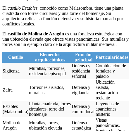
El
castillo Estables
, conocido como Malasombra, tiene una planta
cuadrada con torres circulares y una torre del homenaje. Su
arquitectura refleja su función defensiva y su historia marcada por
conflictos locales.
El
castillo de Molina de Aragón
es una fortaleza estratégica con
una ubicación elevada que ofrece vistas panorámicas. Sus murallas y
torres son un ejemplo claro de la arquitectura militar medieval.
Elementos
Función
Castillo
Particularidades
arquitectónicos
principal
Defensa y
Combinación de
Murallas, torreones,
Sigüenza
residencia
fortaleza y
residencia episcopal
señorial
palacio
Ubicación
Torreones aislados,
Defensa y
aislada,
Zafra
murallas
vigilancia
restauración
reciente
Planta cuadrada, torres
Leyendas de
Estables
Defensa y
circulares, torre del
apariciones,
(Malasombra)
control local
homenaje
misterio
Vistas
Molina de
Murallas, torres,
Defensa
panorámicas,
Aragón
ubicación elevada
estratégica
frontera histórica