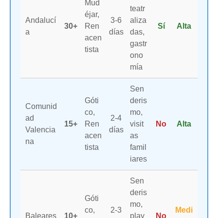
Mud
teatr
éjar,
Andalucí
3-6
aliza
30+
Ren
Sí
Alta
a
días
das,
acen
gastr
tista
ono
mía
Sen
Góti
deris
Comunid
co,
mo,
ad
2-4
15+
Ren
visit
No
Alta
Valencia
días
acen
as
na
tista
famil
iares
Sen
deris
Góti
mo,
co,
2-3
Medi
Baleares
10+
play
No