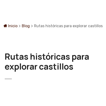
S
a
l
t
a
Inicio
>
Blog
>
Rutas históricas para explorar castillos
r
a
l
c
Rutas históricas para
o
n
explorar castillos
t
e
n
i
d
o