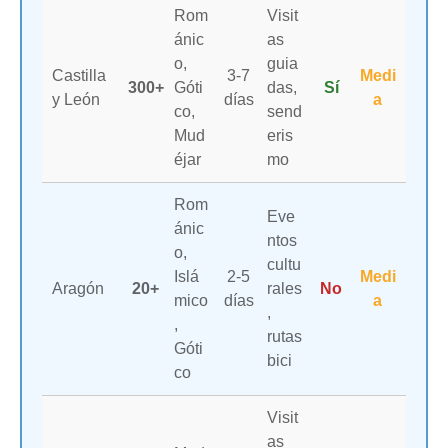
Rom
Visit
ánic
as
o,
guia
Castilla
3-7
Medi
300+
Góti
das,
Sí
y León
días
a
co,
send
Mud
eris
éjar
mo
Rom
Eve
ánic
ntos
o,
cultu
Islá
2-5
Medi
Aragón
20+
rales
No
mico
días
a
,
,
rutas
Góti
bici
co
Visit
as