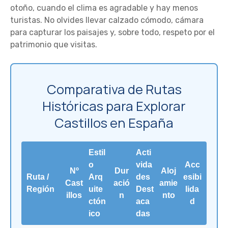
otoño, cuando el clima es agradable y hay menos
turistas. No olvides llevar calzado cómodo, cámara
para capturar los paisajes y, sobre todo, respeto por el
patrimonio que visitas.
Comparativa de Rutas
Históricas para Explorar
Castillos en España
Estil
Acti
o
vida
Acc
Nº
Dur
Aloj
Ruta /
Arq
des
esibi
Cast
ació
amie
Región
uite
Dest
lida
illos
n
nto
ctón
aca
d
ico
das