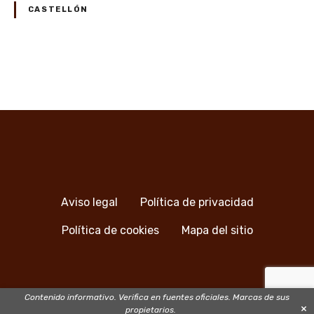
c
s
CASTELLÓN
a
:
d
3
e
i
l
t
N
o
i
s
a
n
c
e
v
a
r
s
a
e
t
r
i
i
g
Aviso legal
Política de privacidad
l
o
a
l
s
Política de cookies
Mapa del sitio
o
p
c
s
a
r
i
a
Contenido informativo. Verifica en fuentes oficiales. Marcas de sus
×
propietarios.
v