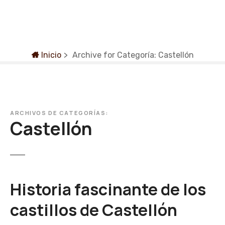
S
a
l
t
a
Inicio
>
Archive for
Categoría:
Castellón
r
a
l
c
o
ARCHIVOS DE CATEGORÍAS:
Castellón
n
t
e
n
i
Historia fascinante de los
d
o
castillos de Castellón