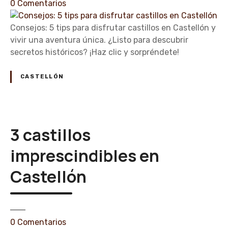
e
e
0
Comentarios
t
C
n
a
a
C
Consejos: 5 tips para disfrutar castillos en Castellón y
r
s
o
vivir una aventura única. ¿Listo para descubrir
c
t
n
secretos históricos? ¡Haz clic y sorpréndete!
a
e
s
s
l
e
t
CASTELLÓN
l
j
i
ó
o
l
n
s
l
:
o
3 castillos
5
s
t
imprescindibles en
e
i
n
Castellón
p
C
s
a
p
s
a
t
e
0
Comentarios
r
e