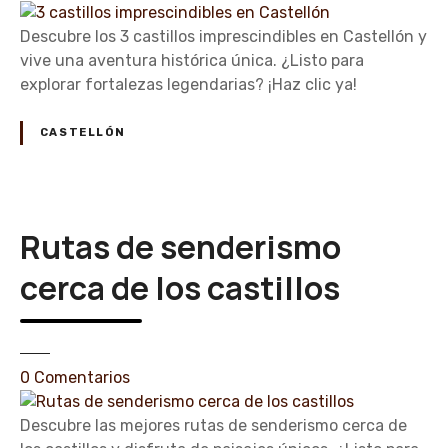
n
a
l
3
Descubre los 3 castillos imprescindibles en Castellón y
d
l
c
vive una aventura histórica única. ¿Listo para
i
ó
a
explorar fortalezas legendarias? ¡Haz clic ya!
s
n
s
f
t
r
CASTELLÓN
i
u
l
t
l
a
o
r
Rutas de senderismo
s
c
i
cerca de los castillos
a
m
s
p
t
r
i
e
l
e
0
Comentarios
s
l
n
c
o
R
Descubre las mejores rutas de senderismo cerca de
i
s