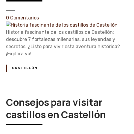
e
0
Comentarios
n
H
Historia fascinante de los castillos de Castellón:
i
descubre 7 fortalezas milenarias, sus leyendas y
s
secretos. ¿Listo para vivir esta aventura histórica?
t
¡Explora ya!
o
r
CASTELLÓN
i
a
f
a
Consejos para visitar
s
c
castillos en Castellón
i
n
a