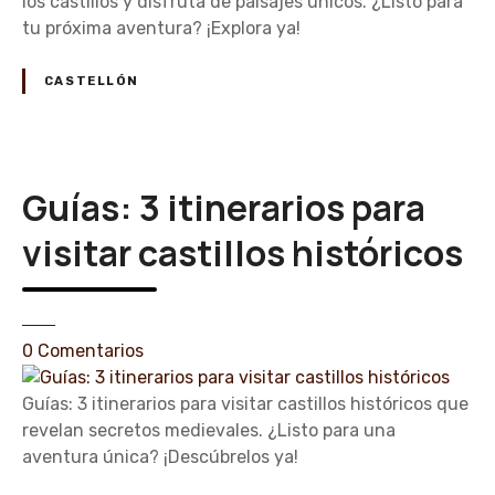
u
los castillos y disfruta de paisajes únicos. ¿Listo para
n
e
t
tu próxima aventura? ¡Explora ya!
d
n
a
i
C
s
CASTELLÓN
b
a
d
l
s
e
e
t
s
s
e
e
Guías: 3 itinerarios para
e
l
n
n
l
d
visitar castillos históricos
C
ó
e
a
n
r
s
i
t
s
e
0
Comentarios
e
m
n
l
o
G
Guías: 3 itinerarios para visitar castillos históricos que
l
c
u
revelan secretos medievales. ¿Listo para una
ó
e
í
aventura única? ¡Descúbrelos ya!
n
r
a