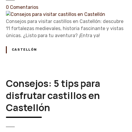
n
e
0
Comentarios
t
n
e
C
Consejos para visitar castillos en Castellón: descubre
d
o
11 fortalezas medievales, historia fascinante y vistas
e
n
únicas. ¿Listo para tu aventura? ¡Entra ya!
l
s
o
e
CASTELLÓN
s
j
c
o
a
s
s
p
Consejos: 5 tips para
t
a
i
r
disfrutar castillos en
l
a
Castellón
l
v
o
i
s
s
d
i