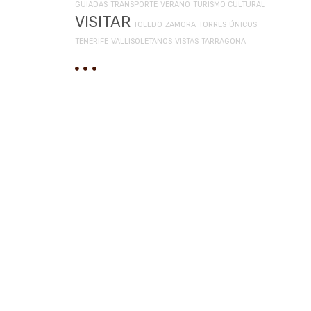
GUIADAS
TRANSPORTE
VERANO
TURISMO CULTURAL
VISITAR
TOLEDO
ZAMORA
TORRES
ÚNICOS
TENERIFE
VALLISOLETANOS
VISTAS
TARRAGONA