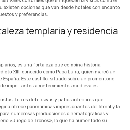
festivales culturales que enriquecen la visita, como el
se, existen opciones que van desde hoteles con encanto
uestos y preferencias.
taleza templaria y residencia
mplarios, es una fortaleza que combina historia,
edicto XIII, conocido como Papa Luna, quien marcó un
 de España. Este castillo, situado sobre un promontorio
go de importantes acontecimientos medievales.
ustas, torres defensivas y patios interiores que
tégica ofrece panorámicas impresionantes del litoral y la
o para numerosas producciones cinematográficas y
 serie «Juego de Tronos», lo que ha aumentado su