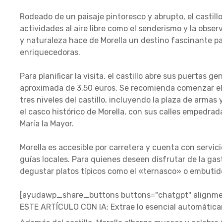
Rodeado de un paisaje pintoresco y abrupto, el castill
actividades al aire libre como el senderismo y la obse
y naturaleza hace de Morella un destino fascinante p
enriquecedoras.
Para planificar la visita, el castillo abre sus puertas
aproximada de 3,50 euros. Se recomienda comenzar el r
tres niveles del castillo, incluyendo la plaza de armas
el casco histórico de Morella, con sus calles empedrada
María la Mayor.
Morella es accesible por carretera y cuenta con servi
guías locales. Para quienes deseen disfrutar de la ga
degustar platos típicos como el «ternasco» o embutid
[ayudawp_share_buttons buttons="chatgpt" alignmen
ESTE ARTÍCULO CON IA: Extrae lo esencial automátic