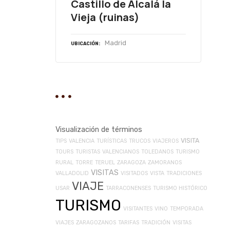
Castillo de Alcalá la
Vieja (ruinas)
Madrid
UBICACIÓN
Visualización de términos
VISITA
TIPS
VALENCIA
TURÍSTICAS
TRUCOS
VIAJEROS
TOURS
TURISTAS
VALENCIANOS
TOLEDANOS
TURISMO
RURAL
TORRE
TERUEL
ZARAGOZA
ZAMORANOS
VISITAS
VALLADOLID
VISITADOS
VISTA
TRADICIONES
VIAJE
USAR
TARRACONENSES
TURISMO HISTÓRICO
TURISMO
VISITANTES
VINO
TEMPORADA
VIAJES
ZARAGOZANOS
TARIFAS
TRADICIÓN
VISITAS