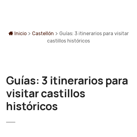
S
a
l
t
a
Inicio
>
Castellón
>
Guías: 3 itinerarios para visitar
r
castillos históricos
a
l
c
o
Guías: 3 itinerarios para
n
t
visitar castillos
e
n
históricos
i
d
o