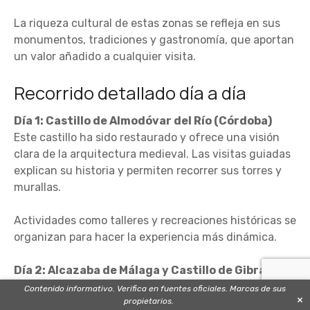
La riqueza cultural de estas zonas se refleja en sus
monumentos, tradiciones y gastronomía, que aportan
un valor añadido a cualquier visita.
Recorrido detallado día a día
Día 1: Castillo de Almodóvar del Río (Córdoba)
Este castillo ha sido restaurado y ofrece una visión
clara de la arquitectura medieval. Las visitas guiadas
explican su historia y permiten recorrer sus torres y
murallas.
Actividades como talleres y recreaciones históricas se
organizan para hacer la experiencia más dinámica.
Día 2: Alcazaba de Málaga y Castillo de Gibralfaro
Ambas fortalezas ofrecen vistas panorámicas de la
Contenido informativo. Verifica en fuentes oficiales. Marcas de sus
×
propietarios.
ciudad y el mar. La Alcazaba es un ejemplo de