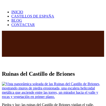
Saltar
al
INICIO
contenido
CASTILLOS DE ESPAÑA
BLOG
CONTACTAR
Ruinas del Castillo de Briones
Piedra y luz: las ruinas del Castillo de Briones vigilan el valle.