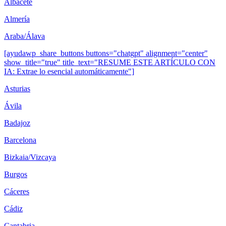
Albacete
Almería
Araba/Álava
[ayudawp_share_buttons buttons="chatgpt" alignment="center"
show_title="true" title_text="RESUME ESTE ARTÍCULO CON
IA: Extrae lo esencial automáticamente"]
Asturias
Ávila
Badajoz
Barcelona
Bizkaia/Vizcaya
Burgos
Cáceres
Cádiz
Cantabria