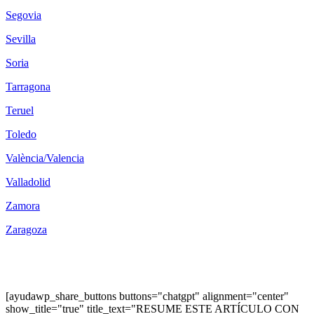
Segovia
Sevilla
Soria
Tarragona
Teruel
Toledo
València/Valencia
Valladolid
Zamora
Zaragoza
[ayudawp_share_buttons buttons="chatgpt" alignment="center"
show_title="true" title_text="RESUME ESTE ARTÍCULO CON